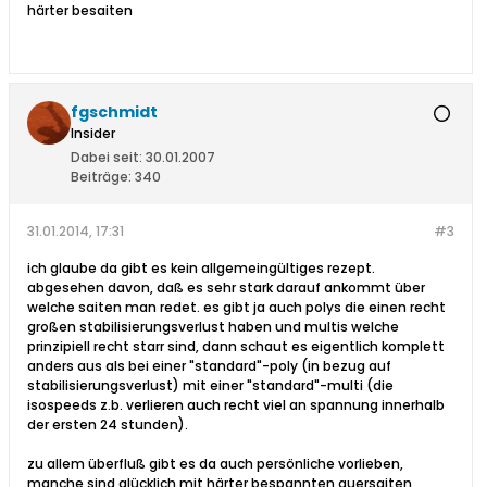
härter besaiten
fgschmidt
Insider
Dabei seit:
30.01.2007
Beiträge:
340
31.01.2014, 17:31
#3
ich glaube da gibt es kein allgemeingültiges rezept.
abgesehen davon, daß es sehr stark darauf ankommt über
welche saiten man redet. es gibt ja auch polys die einen recht
großen stabilisierungsverlust haben und multis welche
prinzipiell recht starr sind, dann schaut es eigentlich komplett
anders aus als bei einer "standard"-poly (in bezug auf
stabilisierungsverlust) mit einer "standard"-multi (die
isospeeds z.b. verlieren auch recht viel an spannung innerhalb
der ersten 24 stunden).
zu allem überfluß gibt es da auch persönliche vorlieben,
manche sind glücklich mit härter bespannten quersaiten,