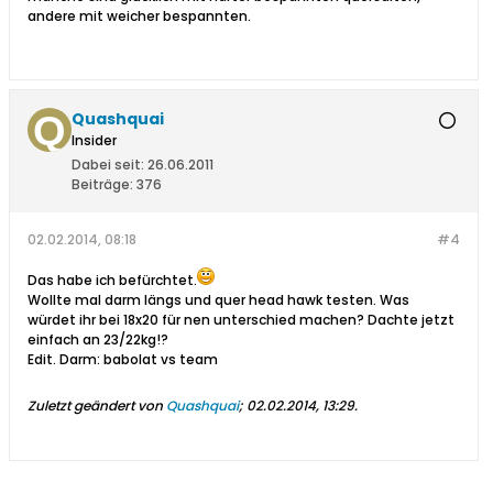
andere mit weicher bespannten.
Quashquai
Insider
Dabei seit:
26.06.2011
Beiträge:
376
02.02.2014, 08:18
#4
Das habe ich befürchtet.
Wollte mal darm längs und quer head hawk testen. Was
würdet ihr bei 18x20 für nen unterschied machen? Dachte jetzt
einfach an 23/22kg!?
Edit. Darm: babolat vs team
Zuletzt geändert von
Quashquai
;
02.02.2014, 13:29
.