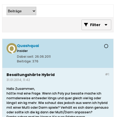
Filter
Quashquai
Insider
Dabei seit:
26.06.2011
Beiträge:
376
Besaitungshärte Hybrid
#1
31.01.2014, 11:42
Hallo Zusammen,
hätte mal eine Frage. Wenn ich Poly pur besaite mache ich
normalerweise entweder längs und quer gleich viel kg oder
längst ein kg mehr. Wie schaut das jedoch aus wenn ich hybrid
mit einer Multi oder Darm spiele? Verhält es sich dann genauso
oder sollte ich die kg dann der Multi/Darm anpassen?
Danke schon mal im Voraus für eure Erfahrungen.