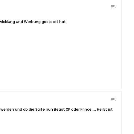
#5
twicklung und Werbung gesteckt hat.
#6
rden und ob die Saite nun Beast XP oder Prince .... Heißt ist