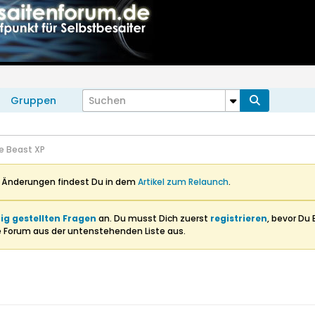
Gruppen
ce Beast XP
n Änderungen findest Du in dem
Artikel zum Relaunch
.
ig gestellten Fragen
an. Du musst Dich zuerst
registrieren
, bevor Du 
e Forum aus der untenstehenden Liste aus.