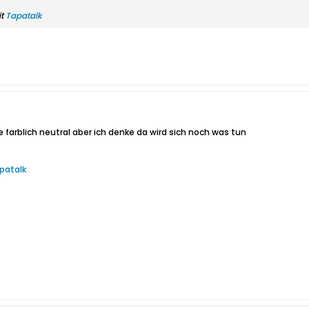
it
Tapatalk
le farblich neutral aber ich denke da wird sich noch was tun
patalk