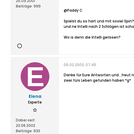
25.09.2001
Beiträge:
999
@Paddy C
Spielst du so hart und mit soviel Spin?
und ne Intelli nach 2 Schlägen ist sch
Wo is denn die Intelli gerissen?
05.02.2003, 07:45
Danke für Eure Antworten und...freut 
zwei fürs Leben gefunden haben *g*
Elena
Experte
Dabei seit:
23.08.2002
Beiträge:
633