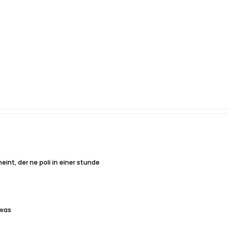
int, der ne poli in einer stunde
 was