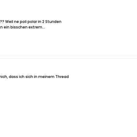
?? Weil ne poli polar in 2 Stunden
on ein bisschen extrem...
mich, dass ich sich in meinem Thread