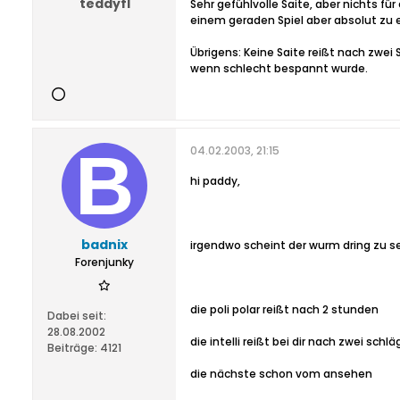
teddyfl
Sehr gefühlvolle Saite, aber nichts fü
einem geraden Spiel aber absolut zu
Übrigens: Keine Saite reißt nach zwe
wenn schlecht bespannt wurde.
04.02.2003, 21:15
hi paddy,
badnix
irgendwo scheint der wurm dring zu se
Forenjunky
die poli polar reißt nach 2 stunden
Dabei seit:
28.08.2002
die intelli reißt bei dir nach zwei schl
Beiträge:
4121
die nächste schon vom ansehen