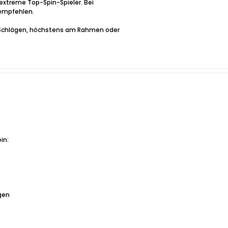
r extreme Top-Spin-Spieler. Bei
 empfehlen.
i Schlägen, höchstens am Rahmen oder
in:
ägen