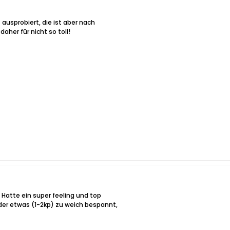
 ausprobiert, die ist aber nach
daher für nicht so toll!
. Hatte ein super feeling und top
eider etwas (1-2kp) zu weich bespannt,