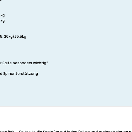
7kg
7kg
5. 26kg/25,5kg
r Saite besonders wichtig?
nd Spinunterstützung
eine Poly - Saite wie die Sonic Pro auf jeden Fall an und meiner Meinung n