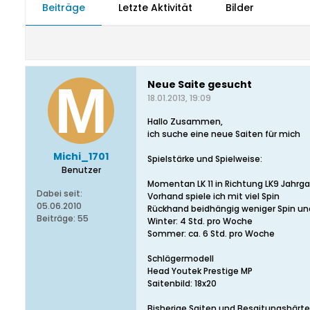
Beiträge
Letzte Aktivität
Bilder
Neue Saite gesucht
18.01.2013, 19:09
Hallo Zusammen,
ich suche eine neue Saiten für mich
Michi_1701
Spielstärke und Spielweise:
Benutzer
Momentan LK 11 in Richtung LK9 Jahrga
Dabei seit:
Vorhand spiele ich mit viel Spin
05.06.2010
Rückhand beidhängig weniger Spin und
Beiträge:
55
Winter: 4 Std. pro Woche
Sommer: ca. 6 Std. pro Woche
Schlägermodell
Head Youtek Prestige MP
Saitenbild: 18x20
Bisherige Saiten und Besaitungshärt