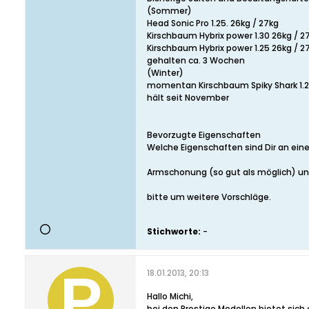
(Sommer)
Head Sonic Pro 1.25. 26kg / 27kg
Kirschbaum Hybrix power 1.30 26kg / 2
Kirschbaum Hybrix power 1.25 26kg / 2
gehalten ca. 3 Wochen
(Winter)
momentan Kirschbaum Spiky Shark 1.2
hält seit November
Bevorzugte Eigenschaften
Welche Eigenschaften sind Dir an eine
Armschonung (so gut als möglich) u
bitte um weitere Vorschläge.
Stichworte:
-
18.01.2013, 20:13
Hallo Michi,
bei den Prestige Modellen bietet sich 