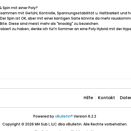
 Spin mit einer Poly?
usammen mit Gefühl, Kontrolle, Spannungsstabilität u. Haltbarkeit und h
 Der Spin ist OK, aber mit einer kantigen Saite könnte da mehr rauskom
Bite. Diese sind meist mehr als "knackig" zu bezeichen.
obiert zu haben, denke ich für'n Sommer an eine Poly Hybrid mit der Hyp
Hilfe
Kontakt
Date
Powered by
vBulletin®
Version 6.2.2
Copyright © 2026 MH Sub I, LLC dba vBulletin. Alle Rechte vorbehalten.