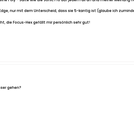
ro Edge, nur mit dem Unterscheid, dass sie 5-kantig ist (glaube ich zumin
t, die Focus-Hex gefällt mir persönlich sehr gut!
esser gehen?