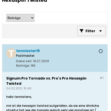
Hexaspin Twisted
Filter
tennisstar19
Postmaster
Dabei seit:
18.07.2009
Beiträge:
186
Signum Pro Tornado vs. Pro's Pro Hexaspin
#1
Twisted
04.02.2012, 15:46
hallo tennisfans,
mir ist die hexaspin twisted aufgefallen, da sie eine ähnliche
struktur hat wie die tornado jedoch sehr viel günstiger ist (