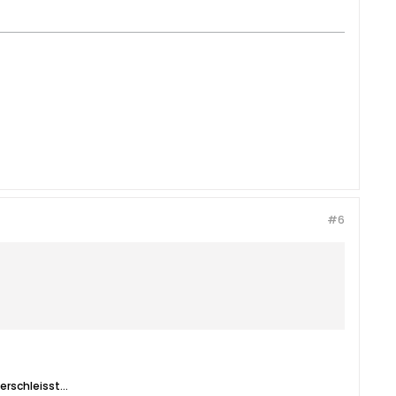
#6
rschleisst...