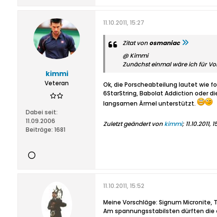
11.10.2011, 15:27
Zitat von
osmaniac
@ Kimmi
Zunächst einmal wäre ich für Vo
kimmi
Veteran
Ok, die Porscheabteilung lautet wie fo
6StarString, Babolat Addiction oder d
langsamen Ärmel unterstützt.
Dabei seit:
11.09.2006
Zuletzt geändert von
kimmi
;
11.10.2011, 
Beiträge:
1681
11.10.2011, 15:52
Meine Vorschläge: Signum Micronite, Te
Am spannungsstabilsten dürften die e