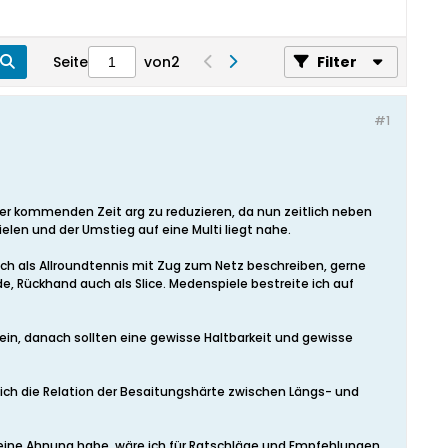
Seite
von
2
Filter
#1
der kommenden Zeit arg zu reduzieren, da nun zeitlich neben
ielen und der Umstieg auf eine Multi liegt nahe.
e ich als Allroundtennis mit Zug zum Netz beschreiben, gerne
, Rückhand auch als Slice. Medenspiele bestreite ich auf
ein, danach sollten eine gewisse Haltbarkeit und gewisse
e sich die Relation der Besaitungshärte zwischen Längs- und
ng keine Ahnung habe, wäre ich für Ratschläge und Empfehlungen