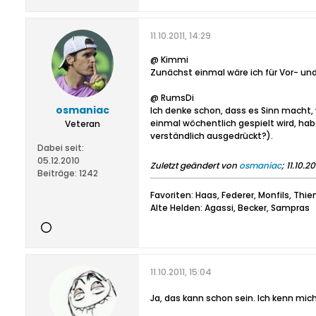
11.10.2011, 14:29
@ Kimmi
Zunächst einmal wäre ich für Vor- un
@ RumsDi
osmaniac
Ich denke schon, dass es Sinn macht,
einmal wöchentlich gespielt wird, hab
Veteran
verständlich ausgedrückt?).
Dabei seit:
05.12.2010
Zuletzt geändert von
osmaniac
;
11.10.20
Beiträge:
1242
Favoriten: Haas, Federer, Monfils, Thi
Alte Helden: Agassi, Becker, Sampras
11.10.2011, 15:04
Ja, das kann schon sein. Ich kenn mich