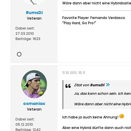
Wäre dann aber nicht eine Hybridsait
RumsDi
Favorite Player: Fernando Verdasco
Veteran
"Play Hard, Go Pro!"
Dabei seit:
27.03.2010
Beiträge:
1623
11.10.2011, 15:11
Zitat von
RumsDi
Ja, das kann schon sein. Ich ken
osmaniac
Wäre dann aber nicht eine Hybri
Veteran
Ich habe ja auch keine Ahnung!
Dabei seit:
05.12.2010
Aber eine Hybrid dürfte dann auch nic
Beiträge:
1242