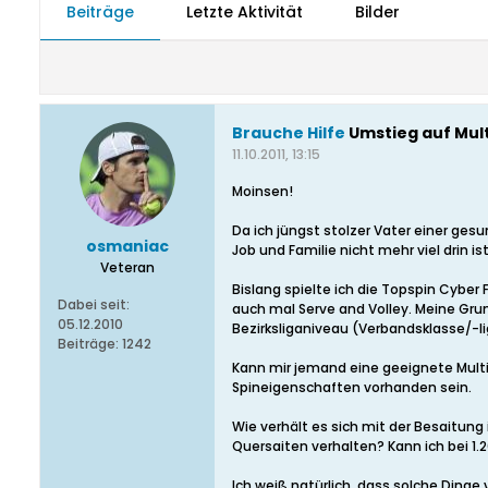
Beiträge
Letzte Aktivität
Bilder
Brauche Hilfe
Umstieg auf Mult
11.10.2011, 13:15
Moinsen!
Da ich jüngst stolzer Vater einer ges
osmaniac
Job und Familie nicht mehr viel drin i
Veteran
Bislang spielte ich die Topspin Cyber 
Dabei seit:
auch mal Serve and Volley. Meine Gru
05.12.2010
Bezirksliganiveau (Verbandsklasse/-li
Beiträge:
1242
Kann mir jemand eine geeignete Multi
Spineigenschaften vorhanden sein.
Wie verhält es sich mit der Besaitung 
Quersaiten verhalten? Kann ich bei 1.
Ich weiß natürlich, dass solche Dinge