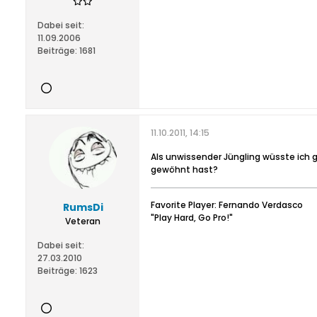
Dabei seit:
11.09.2006
Beiträge:
1681
11.10.2011, 14:15
Als unwissender Jüngling wüsste ich g
gewöhnt hast?
Favorite Player: Fernando Verdasco
RumsDi
"Play Hard, Go Pro!"
Veteran
Dabei seit:
27.03.2010
Beiträge:
1623