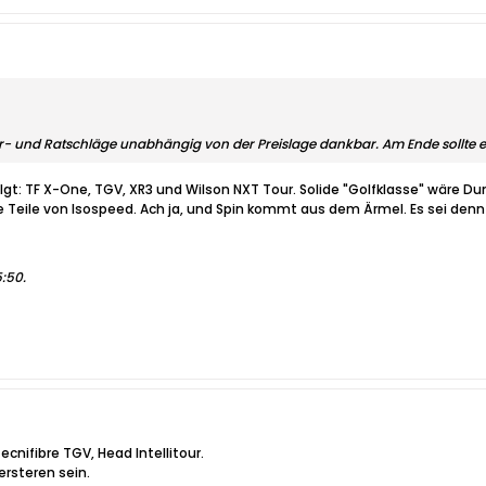
r- und Ratschläge unabhängig von der Preislage dankbar. Am Ende sollte e
lgt: TF X-One, TGV, XR3 und Wilson NXT Tour. Solide "Golfklasse" wäre Dun
ie Teile von Isospeed. Ach ja, und Spin kommt aus dem Ärmel. Es sei denn
15:50
.
cnifibre TGV, Head Intellitour.
rsteren sein.