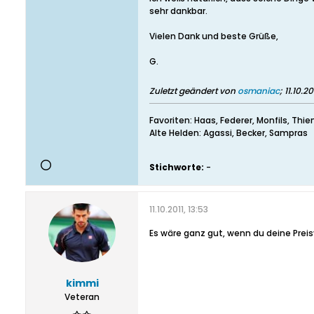
sehr dankbar.
Vielen Dank und beste Grüße,
G.
Zuletzt geändert von
osmaniac
;
11.10.20
Favoriten: Haas, Federer, Monfils, Thi
Alte Helden: Agassi, Becker, Sampras
Stichworte:
-
11.10.2011, 13:53
Es wäre ganz gut, wenn du deine Preisv
kimmi
Veteran