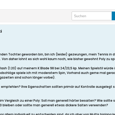
i
unden Tochter geworden bin, bin ich (leider) gezwungen, mein Tennis in 
st. Von daher lohnt es sich wohl kaum noch, wie bisher gewohnt Poly zu sp
Flash (1.20) auf meinem K Blade 98 bei 24/23,5 kp. Meinen Spielstil würd
ndschläge spiele ich mit moderatem Spin, Vorhand auch gerne mal gerade
gazeiten sind schon länger vorbei).
 empfehlen? Ihre Eigenschaften sollten primär auf Kontrolle ausgelegt s
im Vergleich zu einer Poly: Soll man generell härter besaiten? Wie sollt
20 bleiben oder sollte man generell etwas dickere Saiten verwenden?
 vor allem individuell zu entscheiden sind, da ich aber von Multis bisla