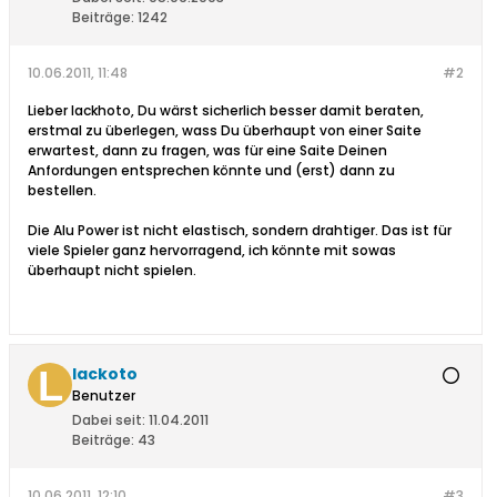
Beiträge:
1242
10.06.2011, 11:48
#2
Lieber lackhoto, Du wärst sicherlich besser damit beraten,
erstmal zu überlegen, wass Du überhaupt von einer Saite
erwartest, dann zu fragen, was für eine Saite Deinen
Anfordungen entsprechen könnte und (erst) dann zu
bestellen.
Die Alu Power ist nicht elastisch, sondern drahtiger. Das ist für
viele Spieler ganz hervorragend, ich könnte mit sowas
überhaupt nicht spielen.
lackoto
Benutzer
Dabei seit:
11.04.2011
Beiträge:
43
10.06.2011, 12:10
#3