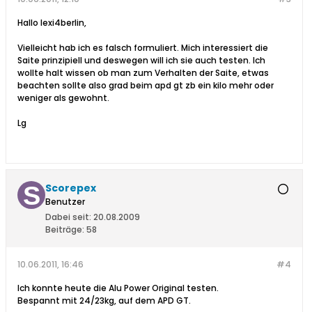
Hallo lexi4berlin,
Vielleicht hab ich es falsch formuliert. Mich interessiert die
Saite prinzipiell und deswegen will ich sie auch testen. Ich
wollte halt wissen ob man zum Verhalten der Saite, etwas
beachten sollte also grad beim apd gt zb ein kilo mehr oder
weniger als gewohnt.
Lg
Scorepex
Benutzer
Dabei seit:
20.08.2009
Beiträge:
58
10.06.2011, 16:46
#4
Ich konnte heute die Alu Power Original testen.
Bespannt mit 24/23kg, auf dem APD GT.