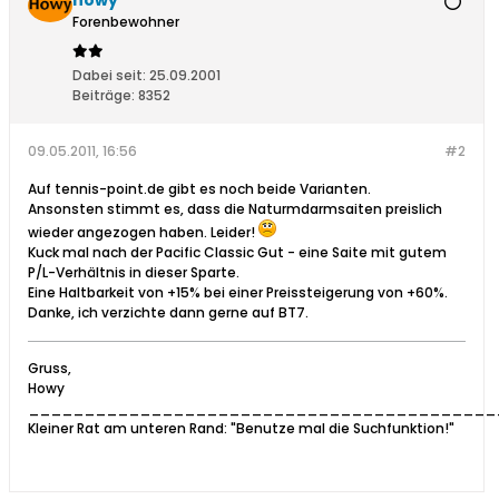
howy
Forenbewohner
Dabei seit:
25.09.2001
Beiträge:
8352
09.05.2011, 16:56
#2
Auf tennis-point.de gibt es noch beide Varianten.
Ansonsten stimmt es, dass die Naturmdarmsaiten preislich
wieder angezogen haben. Leider!
Kuck mal nach der Pacific Classic Gut - eine Saite mit gutem
P/L-Verhältnis in dieser Sparte.
Eine Haltbarkeit von +15% bei einer Preissteigerung von +60%.
Danke, ich verzichte dann gerne auf BT7.
Gruss,
Howy
__________________________________________
Kleiner Rat am unteren Rand: "Benutze mal die Suchfunktion!"