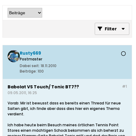
Filter
Rusty669
Postmaster
Dabei seit:
18.11.2010
Beiträge:
100
Babolat VS Touch/ Tonic BT7??
#1
09.05.2011, 16:25
Vorab: Mir ist bewusst dass es bereits einen Thread für neue
Saiten gibt, ich finde aber dass dies hier ein eigenes Thema
verdient.
Ich habe heute beim Besuch meines örtlichen Tennis Point
Stores einen mächtigen Schock bekommen als ich beherzt zu
meiner Stamm-Saite Babolat Tonic griff und dort der Preis von