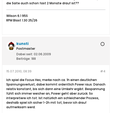
die Saite auch schon fast 2 Monate drauf ist??
Wilson 6.1 95S
RPM Blast 1.30 25/26
kunsti
Postmaster
Dabei seit:
02.06.2009
Beiträge:
188
15.07.2010, 08:39
#4
Ich spiel die Focus Hex, merke nach ca. 1h einen deutlichen
Spannungsverlust, dabei kommt ordentlich Power raus. Danach
relativ konstant, bis sich dann eine Umkehr ergibt. Bespannung
fühlt sich immer weicher an, Power geht aber zurück. So
interpretiere ich tot. Ist natürlich ein schleichender Prozess,
deshalb spiel ich sicher 1-2h mit tot, bevor ich drauf
aufmerksam werd.