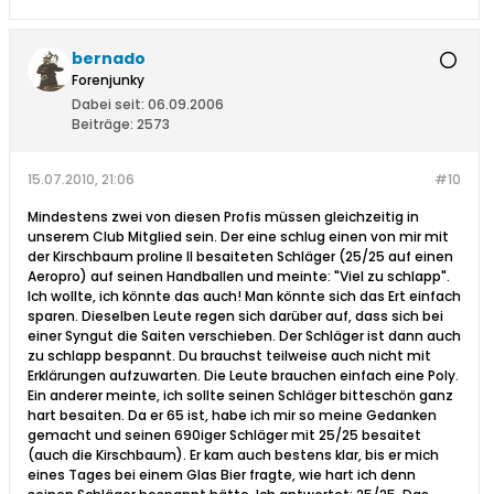
bernado
Forenjunky
Dabei seit:
06.09.2006
Beiträge:
2573
15.07.2010, 21:06
#10
Mindestens zwei von diesen Profis müssen gleichzeitig in
unserem Club Mitglied sein. Der eine schlug einen von mir mit
der Kirschbaum proline II besaiteten Schläger (25/25 auf einen
Aeropro) auf seinen Handballen und meinte: "Viel zu schlapp".
Ich wollte, ich könnte das auch! Man könnte sich das Ert einfach
sparen. Dieselben Leute regen sich darüber auf, dass sich bei
einer Syngut die Saiten verschieben. Der Schläger ist dann auch
zu schlapp bespannt. Du brauchst teilweise auch nicht mit
Erklärungen aufzuwarten. Die Leute brauchen einfach eine Poly.
Ein anderer meinte, ich sollte seinen Schläger bitteschön ganz
hart besaiten. Da er 65 ist, habe ich mir so meine Gedanken
gemacht und seinen 690iger Schläger mit 25/25 besaitet
(auch die Kirschbaum). Er kam auch bestens klar, bis er mich
eines Tages bei einem Glas Bier fragte, wie hart ich denn