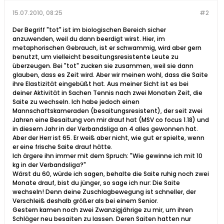
15.07.2010, 08:25
#2
Der Begriff "tot" ist im biologischen Bereich sicher
anzuwenden, weil du dann beerdigt wirst. Hier, im
metaphorischen Gebrauch, ist er schwammig, wird aber gern
benutzt, um vielleicht besaitungsresistente Leute zu
überzeugen. Bei "tot" zucken sie zusammen, weil sie dann
glauben, dass es Zeit wird. Aber wir meinen wohl, dass die Saite
ihre Elastizität eingebüßt hat. Aus meiner Sicht ist es bei
deiner Aktivität in Sachen Tennis nach zwei Monaten Zeit, die
Saite zu wechseln. Ich habe jedoch einen
Mannschaftskameraden (besaitungsresistent), der seit zwei
Jahren eine Besaitung von mir drauf hat (MSV co focus 1.18) und
in diesem Jahr in der Verbandsliga an 4 alles gewonnen hat.
Aber der Herr ist 65. Er weiß aber nicht, wie gut er spielte, wenn
er eine frische Saite drauf hätte.
Ich ärgere ihn immer mit dem Spruch: "Wie gewinne ich mit 10
kg in der Verbandsliga?"
Wärst du 60, würde ich sagen, behalte die Saite ruhig noch zwei
Monate drauf, bist du jünger, so sage ich nur: Die Saite
wechseln! Denn deine Zuschlagbewegung ist schneller, der
Verschleiß deshalb größer als bei einem Senior.
Gestern kamen noch zwei Zwanzigjährige zu mir, um ihren
Schläger neu besaiten zu lassen. Deren Saiten hatten nur