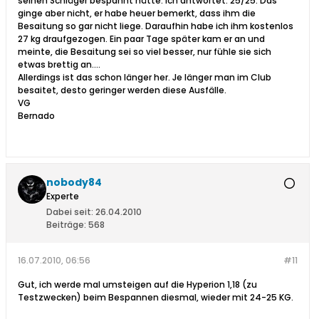
seinen Schläger bespannt hätte. Ich antwortet: 25/25. Das
ginge aber nicht, er habe heuer bemerkt, dass ihm die
Besaitung so gar nicht liege. Daraufhin habe ich ihm kostenlos
27 kg draufgezogen. Ein paar Tage später kam er an und
meinte, die Besaitung sei so viel besser, nur fühle sie sich
etwas brettig an....
Allerdings ist das schon länger her. Je länger man im Club
besaitet, desto geringer werden diese Ausfälle.
VG
Bernado
nobody84
Experte
Dabei seit:
26.04.2010
Beiträge:
568
16.07.2010, 06:56
#11
Gut, ich werde mal umsteigen auf die Hyperion 1,18 (zu
Testzwecken) beim Bespannen diesmal, wieder mit 24-25 KG.