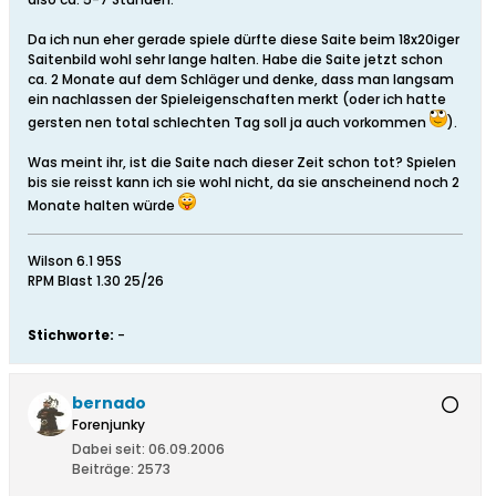
Da ich nun eher gerade spiele dürfte diese Saite beim 18x20iger
Saitenbild wohl sehr lange halten. Habe die Saite jetzt schon
ca. 2 Monate auf dem Schläger und denke, dass man langsam
ein nachlassen der Spieleigenschaften merkt (oder ich hatte
gersten nen total schlechten Tag soll ja auch vorkommen
).
Was meint ihr, ist die Saite nach dieser Zeit schon tot? Spielen
bis sie reisst kann ich sie wohl nicht, da sie anscheinend noch 2
Monate halten würde
Wilson 6.1 95S
RPM Blast 1.30 25/26
Stichworte:
-
bernado
Forenjunky
Dabei seit:
06.09.2006
Beiträge:
2573