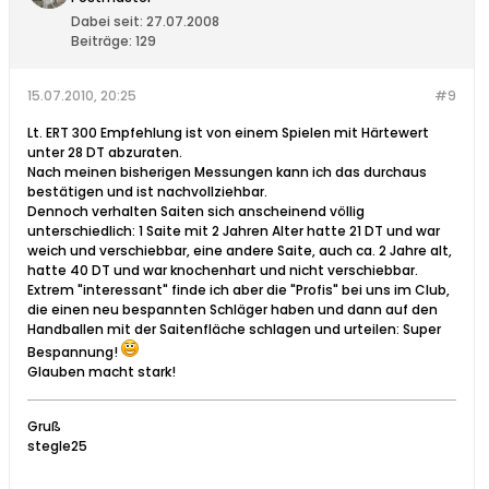
Dabei seit:
27.07.2008
Beiträge:
129
15.07.2010, 20:25
#9
Lt. ERT 300 Empfehlung ist von einem Spielen mit Härtewert
unter 28 DT abzuraten.
Nach meinen bisherigen Messungen kann ich das durchaus
bestätigen und ist nachvollziehbar.
Dennoch verhalten Saiten sich anscheinend völlig
unterschiedlich: 1 Saite mit 2 Jahren Alter hatte 21 DT und war
weich und verschiebbar, eine andere Saite, auch ca. 2 Jahre alt,
hatte 40 DT und war knochenhart und nicht verschiebbar.
Extrem "interessant" finde ich aber die "Profis" bei uns im Club,
die einen neu bespannten Schläger haben und dann auf den
Handballen mit der Saitenfläche schlagen und urteilen: Super
Bespannung!
Glauben macht stark!
Gruß
stegle25