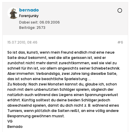
bernado
Forenjunky
Dabei seit:
06.09.2006
Beiträge:
2573
15.07.2010, 08:46
#6
So ist das, kunsti, wenn mein Freund endlich mal eine neue
Saite drauf bekommt, weil die alte gerissen ist, wird er
zunächst nicht mehr damit zurechtkommen, weil sie viel zu
schnell für ihn ist, vor allem angesichts seiner Schiebetechnik.
Aber immerhin: Verbandsliga, zwei Jahre lang dieselbe Saite,
das ist schon eine beachtliche Sparleistung ...
Zu Nobody: Nach zwei Monaten kannst du, glaube ich, schon
noch mit dem unbenutzten Schläger spielen, obgleich der
natürlich auch während des Liegens einen Spannungsverlust
erfährt. Künftig solltest du deine beiden Schläger jedoch
abwechselnd spielen, damit du dich nicht z. B. während eines
Turniers, wenn plötzlich die Saiten reißt, an eine völlig andere
Bespannung gewöhnen musst.
VG
Bernado