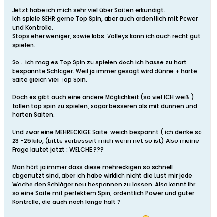
Jetzt habe ich mich sehr viel über Saiten erkundigt.
Ich spiele SEHR gerne Top Spin, aber auch ordentlich mit Power
und Kontrolle.
Stops eher weniger, sowie lobs. Volleys kann ich auch recht gut
spielen.
So... ich mag es Top Spin zu spielen doch ich hasse zu hart
bespannte Schläger. Weil ja immer gesagt wird dünne + harte
Saite gleich viel Top Spin.
Doch es gibt auch eine andere Möglichkeit (so viel ICH weiß )
tollen top spin zu spielen, sogar besseren als mit dünnen und
harten Saiten.
Und zwar eine MEHRECKIGE Saite, weich bespannt ( ich denke so
23 -25 kilo, (bitte verbessert mich wenn net so ist) Also meine
Frage lautet jetzt : WELCHE ???
Man hört ja immer dass diese mehreckigen so schnell
abgenutzt sind, aber ich habe wirklich nicht die Lust mir jede
Woche den Schläger neu bespannen zu lassen. Also kennt ihr
so eine Saite mit perfektem Spin, ordentlich Power und guter
Kontrolle, die auch noch lange hält ?