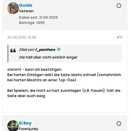
Guido
Veteran
Dabei seit:
21.05.2009
Beiträge:
1495
30.06.2010, 13:08
#11
Zitat von
f_panthers
Die hält aber nicht wirklich lange!
stimmt - kann ich bestätigen.
Bei harten Schlägen reißt die Saite relativ schnell (vornehmlich
bei harten Misshits an einer Top-Öse).
Bei Spielern, die nicht so hart zuschlagen (z.B. Frauen), hält die
Saite aber auch ewig.
El Rey
Forenjunky