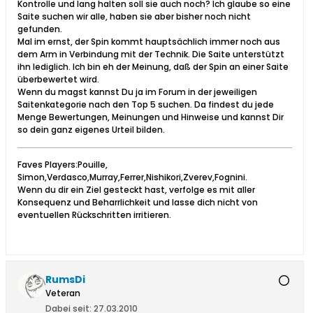
Kontrolle und lang halten soll sie auch noch? Ich glaube so eine
Saite suchen wir alle, haben sie aber bisher noch nicht
gefunden.
Mal im ernst, der Spin kommt hauptsächlich immer noch aus
dem Arm in Verbindung mit der Technik. Die Saite unterstützt
ihn lediglich. Ich bin eh der Meinung, daß der Spin an einer Saite
überbewertet wird.
Wenn du magst kannst Du ja im Forum in der jeweiligen
Saitenkategorie nach den Top 5 suchen. Da findest du jede
Menge Bewertungen, Meinungen und Hinweise und kannst Dir
so dein ganz eigenes Urteil bilden.
Faves Players:Pouille,
Simon,Verdasco,Murray,Ferrer,Nishikori,Zverev,Fognini.
Wenn du dir ein Ziel gesteckt hast, verfolge es mit aller
Konsequenz und Beharrlichkeit und lasse dich nicht von
eventuellen Rückschritten irritieren.
RumsDi
Veteran
Dabei seit:
27.03.2010