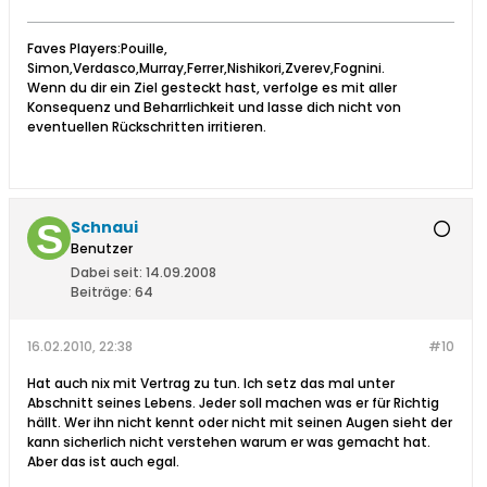
Faves Players:Pouille,
Simon,Verdasco,Murray,Ferrer,Nishikori,Zverev,Fognini.
Wenn du dir ein Ziel gesteckt hast, verfolge es mit aller
Konsequenz und Beharrlichkeit und lasse dich nicht von
eventuellen Rückschritten irritieren.
Schnaui
Benutzer
Dabei seit:
14.09.2008
Beiträge:
64
16.02.2010, 22:38
#10
Hat auch nix mit Vertrag zu tun. Ich setz das mal unter
Abschnitt seines Lebens. Jeder soll machen was er für Richtig
hällt. Wer ihn nicht kennt oder nicht mit seinen Augen sieht der
kann sicherlich nicht verstehen warum er was gemacht hat.
Aber das ist auch egal.