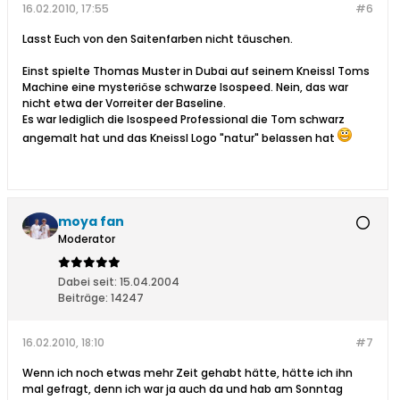
16.02.2010, 17:55
#6
Lasst Euch von den Saitenfarben nicht täuschen.
Einst spielte Thomas Muster in Dubai auf seinem Kneissl Toms
Machine eine mysteriöse schwarze Isospeed. Nein, das war
nicht etwa der Vorreiter der Baseline.
Es war lediglich die Isospeed Professional die Tom schwarz
angemalt hat und das Kneissl Logo "natur" belassen hat
moya fan
Moderator
Dabei seit:
15.04.2004
Beiträge:
14247
16.02.2010, 18:10
#7
Wenn ich noch etwas mehr Zeit gehabt hätte, hätte ich ihn
mal gefragt, denn ich war ja auch da und hab am Sonntag