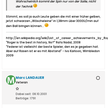
Wahrscheinlich kommt der Spin nur von der Saite, nicht
der Technik
Stimmt, es soll ja auch Leute geben die mit einer früher gelben,
jetzt schwarzen „Wäscheleine“ in 1,38mm über 3000U/min auf
den Ball bringen können…
http://en.wikipedia.org/wiki/List_of_career_achievements_by_Ro
"Roger is the best in history, No?" Rafa Nadal, 2008
"Federer ist vielleicht der beste Spieler, den es je gegeben hat.
Aber auf Rasen ist er es mit Abstand" - Ivo Karlovic, Wimbledon
2009
Marc LANDAUER
Veteran
Dabei seit:
08.10.2001
Beiträge:
1791