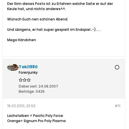
Der Sinn dieses Posts ist zu Erfahren welche Saite er auf der
Keule hat, und nichts anderes^^.
Wünsch Euch nen schönen Abend.
Und übrigens, er hat super gespielt im Endspiel ;-)......
Mega Händchen
Taki1980
Forenjunky
Dabei seit:
24.08.2007
Beiträge:
3426
16.02.2010, 23:53
#11
Lachsfarben = Pacific Poly Force
Orange= Signum Pro Poly Plasma