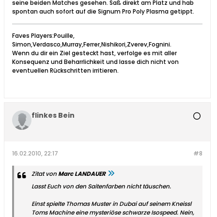
seine beiden Matches gesehen. Saß direkt am Platz und hab
spontan auch sofort auf die Signum Pro Poly Plasma getippt.
Faves Players:Pouille,
Simon,Verdasco,Murray,Ferrer,Nishikori,Zverev,Fognini.
Wenn du dir ein Ziel gesteckt hast, verfolge es mit aller
Konsequenz und Beharrlichkeit und lasse dich nicht von
eventuellen Rückschritten irritieren.
flinkes Bein
16.02.2010, 22:17
#8
Zitat von
Marc LANDAUER
Lasst Euch von den Saitenfarben nicht täuschen.
Einst spielte Thomas Muster in Dubai auf seinem Kneissl
Toms Machine eine mysteriöse schwarze Isospeed. Nein,