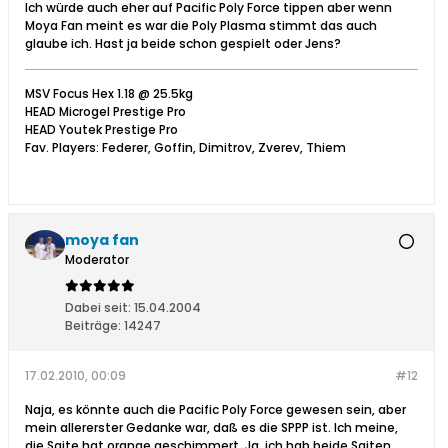
Ich würde auch eher auf Pacific Poly Force tippen aber wenn
Moya Fan meint es war die Poly Plasma stimmt das auch
glaube ich. Hast ja beide schon gespielt oder Jens?
MSV Focus Hex 1.18 @ 25.5kg
HEAD Microgel Prestige Pro
HEAD Youtek Prestige Pro
Fav. Players: Federer, Goffin, Dimitrov, Zverev, Thiem
moya fan
Moderator
Dabei seit:
15.04.2004
Beiträge:
14247
17.02.2010, 00:09
#12
Naja, es könnte auch die Pacific Poly Force gewesen sein, aber
mein allererster Gedanke war, daß es die SPPP ist. Ich meine,
die Saite hat orange geschimmert. Ja, ich hab beide Saiten