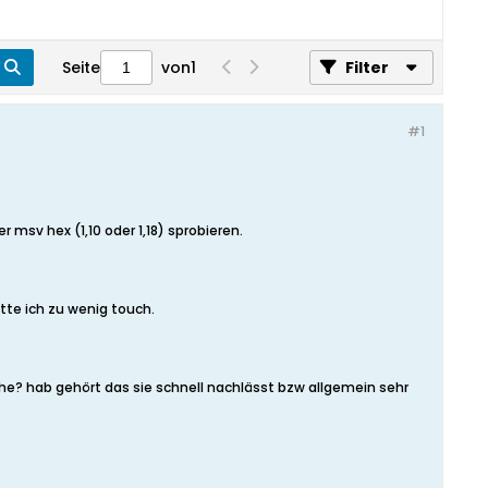
Seite
von
1
Filter
#1
 msv hex (1,10 oder 1,18) sprobieren.
atte ich zu wenig touch.
ehe? hab gehört das sie schnell nachlässt bzw allgemein sehr