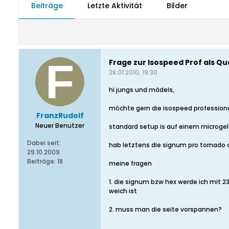
Beiträge
Letzte Aktivität
Bilder
Frage zur Isospeed Prof als Qu
28.01.2010, 19:30
hi jungs und mädels,
möchte gern die isospeed professional 
FranzRudolf
Neuer Benutzer
standard setup is auf einem microgel 
Dabei seit:
hab letztens die signum pro tornado al
29.10.2009
Beiträge:
18
meine fragen
1. die signum bzw hex werde ich mit 2
weich ist
2. muss man die seite vorspannen?