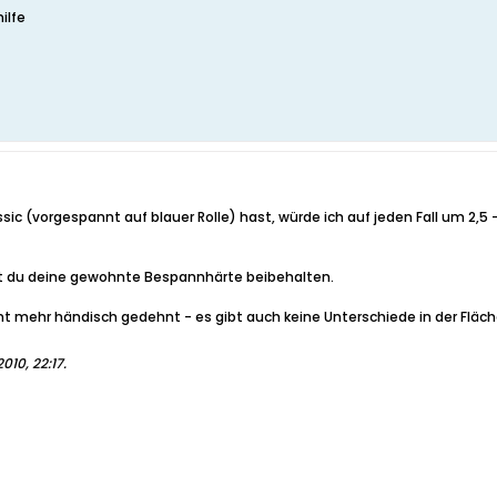
ilfe
ssic (vorgespannt auf blauer Rolle) hast, würde ich auf jeden Fall um 2,5
nst du deine gewohnte Bespannhärte beibehalten.
cht mehr händisch gedehnt - es gibt auch keine Unterschiede in der Flächenhä
2010, 22:17
.