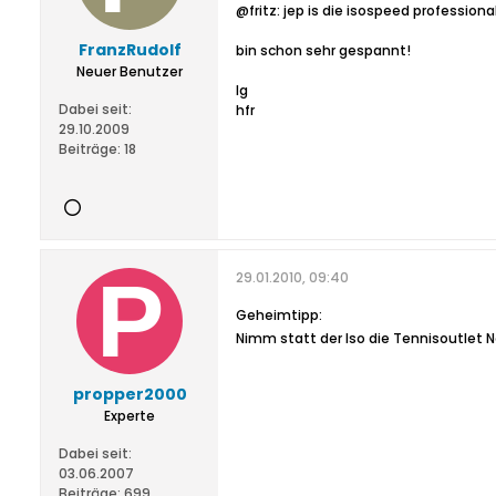
@fritz: jep is die isospeed professio
FranzRudolf
bin schon sehr gespannt!
Neuer Benutzer
lg
Dabei seit:
hfr
29.10.2009
Beiträge:
18
29.01.2010, 09:40
Geheimtipp:
Nimm statt der Iso die Tennisoutlet N
propper2000
Experte
Dabei seit:
03.06.2007
Beiträge:
699