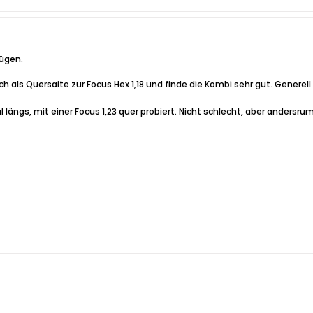
fügen.
uch als Quersaite zur Focus Hex 1,18 und finde die Kombi sehr gut. Generel
 längs, mit einer Focus 1,23 quer probiert. Nicht schlecht, aber andersr