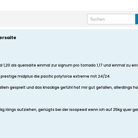
ersaite
1,20 als quersaite einmal zur signum pro tornado 1,17 und einmal zu einer
prestige midplus die pacific polyforce extreme mit 24/24.
lein gespielt und das knackige gefühl hat mir gut gefallen, allerdings h
3kg längs aufziehen, genügts bei der isospeed wenn ich auf 25kg quer g