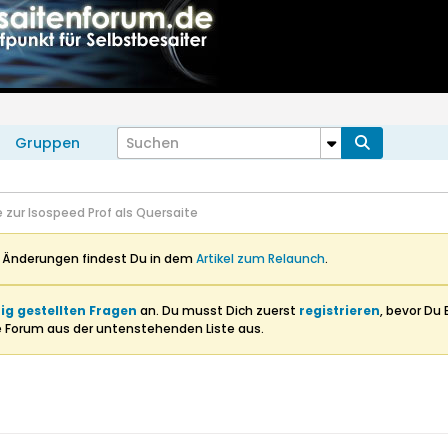
Gruppen
 zur Isospeed Prof als Quersaite
n Änderungen findest Du in dem
Artikel zum Relaunch
.
ig gestellten Fragen
an. Du musst Dich zuerst
registrieren
, bevor Du 
e Forum aus der untenstehenden Liste aus.