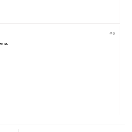
#6
reme.