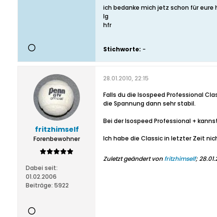
ich bedanke mich jetz schon für eure h
lg
hfr
Stichworte:
-
28.01.2010, 22:15
Falls du die Isospeed Professional Cla
die Spannung dann sehr stabil.
Bei der Isospeed Professional + kan
fritzhimself
Ich habe die Classic in letzter Zeit ni
Forenbewohner
Zuletzt geändert von
fritzhimself
;
28.01.
Dabei seit:
01.02.2006
Beiträge:
5922