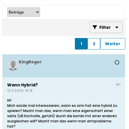
Filter
1
2
Weiter
KingRoger
Wann Hybrid?
#1
13.11.2009, 16:18
HI!
Mich würde mal interessieren, wann es sinn hat eine hybrid zu
spielen? Macht man das, wenn man eine eigenschaft einer
saite (zB Kontrolle, gefühl) durch die kombi mit einer anderen
ausgleichen will? Macht man das wenn man armprobleme
hat?