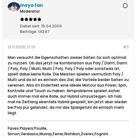
moya fan
Moderator
Dabei seit:
15.04.2004
Beiträge:
14247
13.11.2009, 17:01
#3
Man versucht die Eigenschaften zweier Saiten für sich optimal
zu nutzen. Ob das jetzt ne Kombination aus Poly / Darm, Darm
/ Poly, Poly / Multi, Multi / Poly, Poly / Poly oder sonstwas ist,
spielt dabei keine Rolle. Die Meisten spielen vermutlich Poly /
Multi und da ist es einfach das Ziel, die Vorteile beider Saiten zu
vereinen. Also im Endeffekt eine ideale Mixtour aus Power, Spin,
Kontrolle und Touch zu haben. Armprobleme spielen sicher
auch immer mal eine Rolle, auf Hybrid umzusteigen. Ich hab
mal ne Zeitlang ebenfalls Hybrid gespielt, bin jetzt aber wieder
bei Poly pur gelandet, da mir das Spielgefühl da einfach mehr
liegt.
Faves Players:Pouille,
Simon,Verdasco,Murray,Ferrer,Nishikori,Zverev,Fognini.