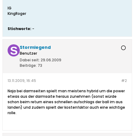
lG
KingRoger
Stichworte:
-
Stormlegend
Benutzer
Dabei seit:
29.06.2009
Beiträge:
73
13.11.2009, 16:45
#2
Naja bei darmseiten spielt man meistens hybrid um die power
etwas aus der darmsaite heraus zunehmen (sonst würde
schon beim return eines schnellen aufschlags der ball im aus
landen) und zudem spielt der kostenfaktor auch eine wichtige
rolle.