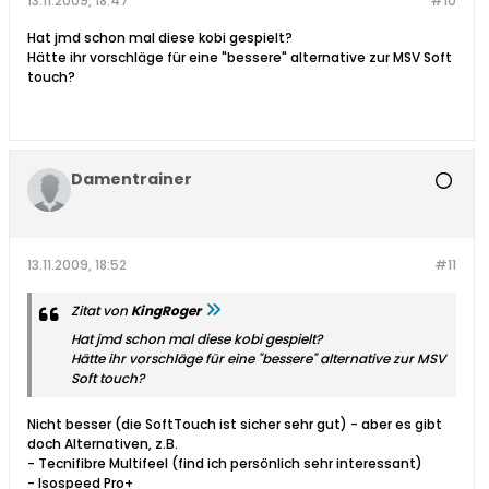
13.11.2009, 18:47
#10
Hat jmd schon mal diese kobi gespielt?
Hätte ihr vorschläge für eine "bessere" alternative zur MSV Soft
touch?
Damentrainer
13.11.2009, 18:52
#11
Zitat von
KingRoger
Hat jmd schon mal diese kobi gespielt?
Hätte ihr vorschläge für eine "bessere" alternative zur MSV
Soft touch?
Nicht besser (die SoftTouch ist sicher sehr gut) - aber es gibt
doch Alternativen, z.B.
- Tecnifibre Multifeel (find ich persönlich sehr interessant)
- Isospeed Pro+