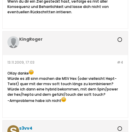
Wenn du dir ein Ziel gesteckt hast, verfolge es mit aller
Konsequenz und Beharrlichkeit und lasse dich nicht von
eventuellen Rückschritten irritieren.
KingRoger
13.11.2009, 17:03
#4
OKay danke
Würde es zB sinn machen die MSV Hex (oder vielleicht Hept-
Twist) quer mit der msv soft touch längs zu kombinieren?
Würde ich dann eine hybrid bekommen, mit dem Spin/power
der hex/hepta und dem gefühl/touch der soft touch?
-Armprobleme habe ich nicht
s3vv4