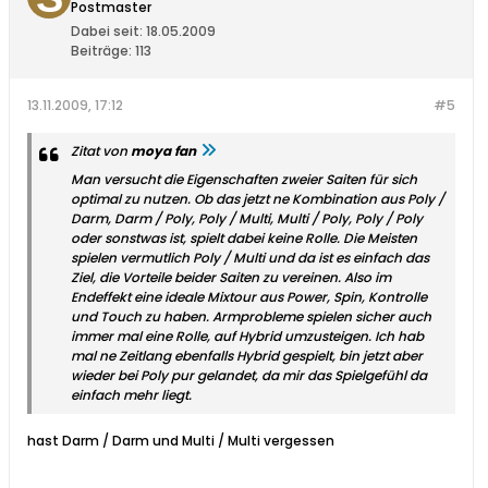
Postmaster
Dabei seit:
18.05.2009
Beiträge:
113
13.11.2009, 17:12
#5
Zitat von
moya fan
Man versucht die Eigenschaften zweier Saiten für sich
optimal zu nutzen. Ob das jetzt ne Kombination aus Poly /
Darm, Darm / Poly, Poly / Multi, Multi / Poly, Poly / Poly
oder sonstwas ist, spielt dabei keine Rolle. Die Meisten
spielen vermutlich Poly / Multi und da ist es einfach das
Ziel, die Vorteile beider Saiten zu vereinen. Also im
Endeffekt eine ideale Mixtour aus Power, Spin, Kontrolle
und Touch zu haben. Armprobleme spielen sicher auch
immer mal eine Rolle, auf Hybrid umzusteigen. Ich hab
mal ne Zeitlang ebenfalls Hybrid gespielt, bin jetzt aber
wieder bei Poly pur gelandet, da mir das Spielgefühl da
einfach mehr liegt.
hast Darm / Darm und Multi / Multi vergessen