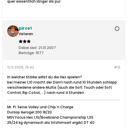
quer wesentlich länger als pur.
pirce1
Veteran
Dabei seit:
21.01.2007
Beiträge:
1077
13.11.2009, 19:43
#13
In welcher Stärke willst du die Hex spielen?
bei meiner 1,10 macht der Darm nach rund 10 Stunden schlapp
verschiedene andere Multis (auch die Soft Touch oder Soft
Control, Rip Cotrol, ...) nach rund 4 Stunden
Mr. Pi: Serve Volley und Chip´n Charge
Dunlop Aerogel 200 18/20
MSV Focus Hex 1,10/Bowbrand Championship 1,30
25/24 kg dynamisch ala fritzhimself ergibt DT 40