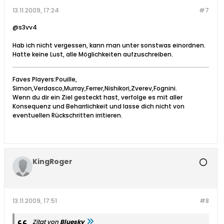
13.11.2009, 17:24
#7
@s3vv4
Hab ich nicht vergessen, kann man unter sonstwas einordnen.
Hatte keine Lust, alle Möglichkeiten aufzuschreiben.
Faves Players:Pouille,
Simon,Verdasco,Murray,Ferrer,Nishikori,Zverev,Fognini.
Wenn du dir ein Ziel gesteckt hast, verfolge es mit aller
Konsequenz und Beharrlichkeit und lasse dich nicht von
eventuellen Rückschritten irritieren.
KingRoger
13.11.2009, 17:51
#8
Zitat von
Bluesky