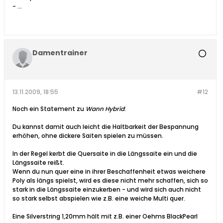
- ...
Damentrainer
13.11.2009, 18:55
#12
Noch ein Statement zu
Wann Hybrid
:
Du kannst damit auch leicht die Haltbarkeit der Bespannung
erhöhen, ohne dickere Saiten spielen zu müssen.
In der Regel kerbt die Quersaite in die Längssaite ein und die
Längssaite reißt.
Wenn du nun quer eine in ihrer Beschaffenheit etwas weichere
Poly als längs spielst, wird es diese nicht mehr schaffen, sich so
stark in die Längssaite einzukerben - und wird sich auch nicht
so stark selbst abspielen wie z.B. eine weiche Multi quer.
Eine Silverstring 1,20mm hält mit z.B. einer Oehms BlackPearl