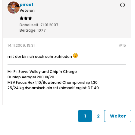
pirce1
Veteran
Dabei seit:
21.01.2007
Beiträge:
1077
14.11.2009, 19:31
#15
mit der bin ich auch sehr zufrieden
Mr. Pi: Serve Volley und Chip´n Charge
Dunlop Aerogel 200 18/20
MSV Focus Hex 1,10/Bowbrand Championship 1,30
25/24 kg dynamisch ala fritzhimself ergibt DT 40
1
2
Weiter