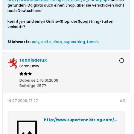
gefunden. Da gibts auch einen Shop, aber sie verschicken nicht
nach Deutschland.
Kennt jemand einen Online-Shop, der SuperString-Saiten
verkauft?
Stichworte:
poly
,
saite
,
shop
,
superstring
,
tennis
tennisdelux
Forenjunky
Dabei seit:
16.01.2006
Beiträge:
2577
14.07.2009, 17:27
#2
http://www.supertennistring.com/cont/d_network.php