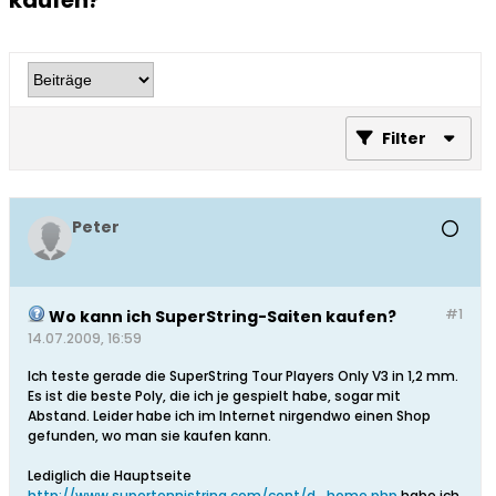
kaufen?
Filter
Peter
#1
Wo kann ich SuperString-Saiten kaufen?
14.07.2009, 16:59
Ich teste gerade die SuperString Tour Players Only V3 in 1,2 mm.
Es ist die beste Poly, die ich je gespielt habe, sogar mit
Abstand. Leider habe ich im Internet nirgendwo einen Shop
gefunden, wo man sie kaufen kann.
Lediglich die Hauptseite
http://www.supertennistring.com/cont/d_home.php
habe ich