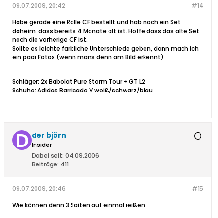
09.07.2009, 20:42
#14
Habe gerade eine Rolle CF bestellt und hab noch ein Set
daheim, dass bereits 4 Monate alt ist. Hoffe dass das alte Set
noch die vorherige CF ist.
Sollte es leichte farbliche Unterschiede geben, dann mach ich
ein paar Fotos (wenn mans denn am Bild erkennt).
Schläger: 2x Babolat Pure Storm Tour + GT L2
Schuhe: Adidas Barricade V weiß/schwarz/blau
der björn
Insider
Dabei seit:
04.09.2006
Beiträge:
411
09.07.2009, 20:46
#15
Wie können denn 3 Saiten auf einmal reißen