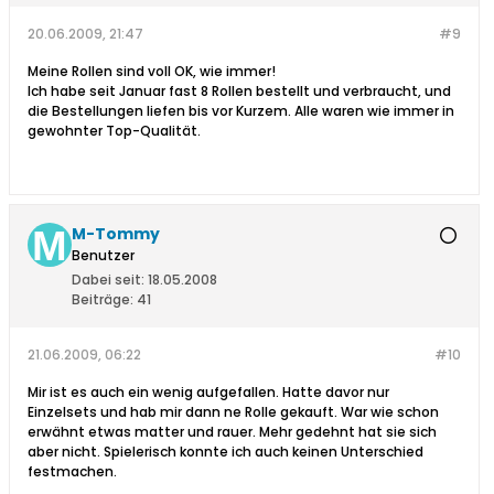
20.06.2009, 21:47
#9
Meine Rollen sind voll OK, wie immer!
Ich habe seit Januar fast 8 Rollen bestellt und verbraucht, und
die Bestellungen liefen bis vor Kurzem. Alle waren wie immer in
gewohnter Top-Qualität.
M-Tommy
Benutzer
Dabei seit:
18.05.2008
Beiträge:
41
21.06.2009, 06:22
#10
Mir ist es auch ein wenig aufgefallen. Hatte davor nur
Einzelsets und hab mir dann ne Rolle gekauft. War wie schon
erwähnt etwas matter und rauer. Mehr gedehnt hat sie sich
aber nicht. Spielerisch konnte ich auch keinen Unterschied
festmachen.