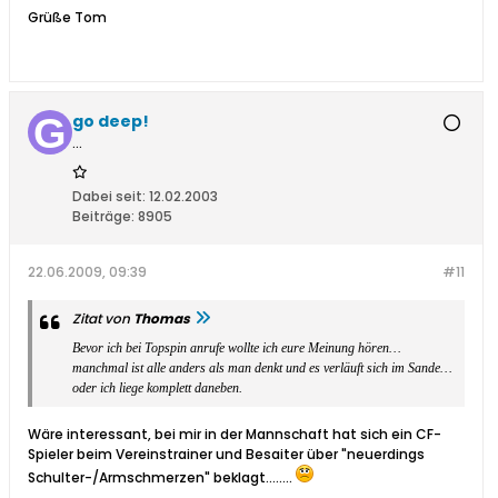
Grüße Tom
go deep!
...
Dabei seit:
12.02.2003
Beiträge:
8905
22.06.2009, 09:39
#11
Zitat von
Thomas
Bevor ich bei Topspin anrufe wollte ich eure Meinung hören…
manchmal ist alle anders als man denkt und es verläuft sich im Sande…
oder ich liege komplett daneben.
Wäre interessant, bei mir in der Mannschaft hat sich ein CF-
Spieler beim Vereinstrainer und Besaiter über "neuerdings
Schulter-/Armschmerzen" beklagt........