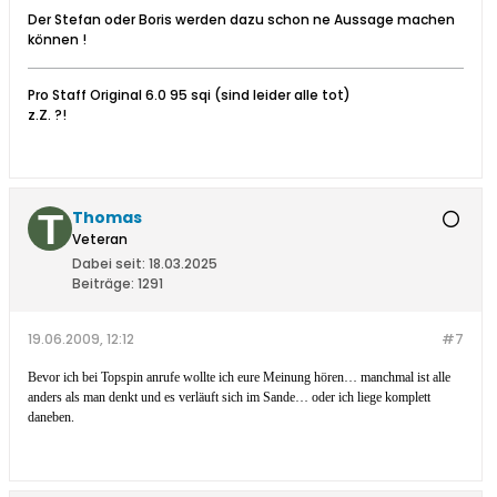
Der Stefan oder Boris werden dazu schon ne Aussage machen
können !
Pro Staff Original 6.0 95 sqi (sind leider alle tot)
z.Z. ?!
Thomas
Veteran
Dabei seit:
18.03.2025
Beiträge:
1291
19.06.2009, 12:12
#7
Bevor ich bei Topspin anrufe wollte ich eure Meinung hören… manchmal ist alle
anders als man denkt und es verläuft sich im Sande… oder ich liege komplett
daneben.