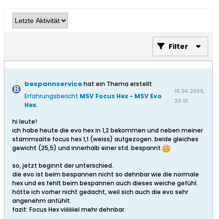
Filter
bespannservice
hat ein Thema erstellt
16.06.2009,
Erfahrungsbericht
MSV Focus Hex - MSV Evo
20:10
Hex
.
hi leute!
ich habe heute die evo hex in 1,2 bekommen und neben meiner
stammsaite focus hex 1,1 (weiss) aufgezogen. beide gleiches
gewicht (25,5) und innerhalb einer std. bespannt
so, jetzt beginnt der unterschied.
die evo ist beim bespannen nicht so dehnbar wie die normale
hex und es fehlt beim bespannen auch dieses weiche gefühl.
hätte ich vorher nicht gedacht, weil sich auch die evo sehr
angenehm anfühlt.
fazit: Focus Hex viiiiiiiel mehr dehnbar.