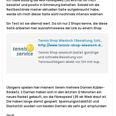
ich habe bislang die MIG Fibrespeed 1,35 einmal für mich
besaitet und positiv in Erinnerung behalten. Sobald ich die
Restbestände meiner aktuellen Saite aufgebraucht habe,
werde ich mich dieser Saite wohl nochmals intensiv widmen.
Ein Test ist sie allemal wert. Da ich nur 2 Shops kenne, die diese
Saite anbieten hier ausnahmsweise der Link zu einem Shop:
Tennis Shop Wiesloch | Besaitung, Schläger, Bälle, Zubehör
http://www.tennis-shop-wiesloch.de/
Tennis Shop wiesloch bietet günstige
und schnelle Besaitung von
Tennisschlägern direkt vor Ort mit super
Service. Neben neuen Tennisschlägern
bieten wir außerdem Zubehör zum
Tennisspielen wie Bälle, Dämpfer und
Taschen an.
Übrigens spielen hier meinem Verein mehrere Damen Kübler-
Rackets. 2 Damen haben sich in den letzten 12 Monaten ein
neues Racket gekauft, wo die Fibrespeed 1,35 ab Werk drauf ist.
Die haben lange damit gespielt. Spannungsstabilität und
Elastizität wurden von beiden Damen als sehr gut empfunden.
Gruß