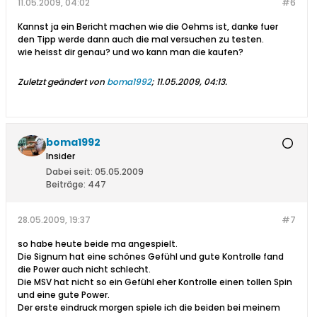
11.05.2009, 04:02
#6
Kannst ja ein Bericht machen wie die Oehms ist, danke fuer
den Tipp werde dann auch die mal versuchen zu testen.
wie heisst dir genau? und wo kann man die kaufen?
Zuletzt geändert von
boma1992
;
11.05.2009, 04:13
.
boma1992
Insider
Dabei seit:
05.05.2009
Beiträge:
447
28.05.2009, 19:37
#7
so habe heute beide ma angespielt.
Die Signum hat eine schönes Gefühl und gute Kontrolle fand
die Power auch nicht schlecht.
Die MSV hat nicht so ein Gefühl eher Kontrolle einen tollen Spin
und eine gute Power.
Der erste eindruck morgen spiele ich die beiden bei meinem