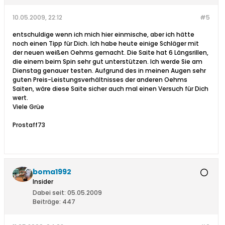
10.05.2009, 22:12
#5
entschuldige wenn ich mich hier einmische, aber ich hätte
noch einen Tipp für Dich. Ich habe heute einige Schläger mit
der neuen weißen Oehms gemacht. Die Saite hat 6 Längsrillen,
die einem beim Spin sehr gut unterstützen. Ich werde Sie am
Dienstag genauer testen. Aufgrund des in meinen Augen sehr
guten Preis-Leistungsverhältnisses der anderen Oehms
Saiten, wäre diese Saite sicher auch mal einen Versuch für Dich
wert.
Viele Grüe
Prostaff73
boma1992
Insider
Dabei seit:
05.05.2009
Beiträge:
447