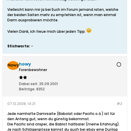
Vielleicht kann mir ja bei Euch im Forum jemand raten, welche
der beiden Saiten mehr zu empfehlen ist, wenn man einmal
Darm ausprobieren möchte.
Vielen Dank, ich freue mich über jeden Tipp.
Stichworte:
-
howy
Forenbewohner
Dabei seit:
25.09.2001
Beiträge:
8352
07.12.2008, 14:21
#2
Jede namhafte Damrsaite (Babolat oder Pacific o.ä.) ist für
den Anfang gut, wenn du günstig bekommst.
Die Pacific sind crisper, die Bablot haltbarer (meine Erfahrung).
Je nach Schlägergrösse kannst du auch bei ebay eine Dunlop