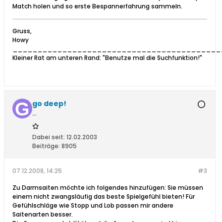
Match holen und so erste Bespannerfahrung sammeln.
Gruss,
Howy
__________________________________________
Kleiner Rat am unteren Rand: "Benutze mal die Suchfunktion!"
go deep!
...
Dabei seit:
12.02.2003
Beiträge:
8905
07.12.2008, 14:25
#3
Zu Darmsaiten möchte ich folgendes hinzufügen: Sie müssen
einem nicht zwangsläufig das beste Spielgefühl bieten! Für
Gefühlschläge wie Stopp und Lob passen mir andere
Saitenarten besser.