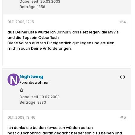
Dabei seit:
25.03.2003
Beiträge:
1858
01.11.2008, 12:15
#4
aus Deiner Liste würde ich Dir nur 3 ans Herz legen: die MSV's
und die Topspin Cyberflash.
Diese Saiten dürften Dir eigentlich gut liegen und erfüllen
mithin auch Deine Anforderungen.
Nightwing
Forenbewohner
Dabei seit:
10.07.2003
Beiträge:
8880
01.11.2008, 13:46
#5
ich denke die beiden kb-saiten würden es tun.
hast du schonmal daran gedacht bei der sonic zu beiben und