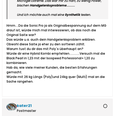
Microgel Extreme. Das war mir zu hart, zu wenig Power,
bischen
Handgelenksprobleme
...........
Und ich möchte auch mal eine
Synthetik
testen.
Hmm....Da die Sonic Pro ja als Originalbespannung auf dem MG
drauf ist, würde mich mal interessieren, ob das noch die
Original Saite war?
Das würde u.a. auch dein Handgelenksproblem erklären.
Obwohl diese Saite ja eher zu den softeren zählt.
Warum tust du dir das mit Poly´s überhaupt an?
Würde dir eine Hybrid Kombi empfehlen.............Versuch mal die
Black Pearl in 1,23 mit der Isospeed Professional+ 1,20 zu
kombinieren.
Hab da, wie viele meiner Kunden, die besten Erfahrungen
gemacht.
Würde mit 26 kg Längs (Poly)und 24kg quer (Multi) mal an die
Sache rangehen.
kater21
Postmaster