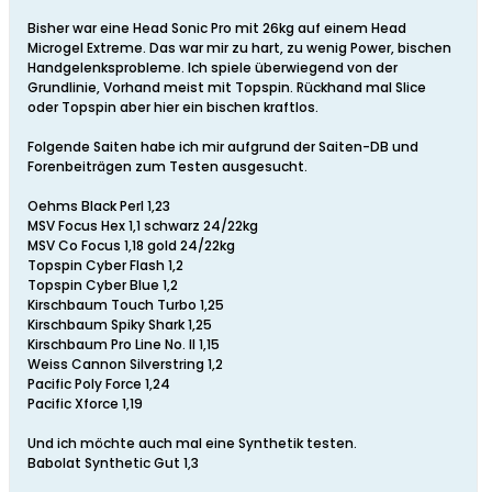
Bisher war eine Head Sonic Pro mit 26kg auf einem Head
Microgel Extreme. Das war mir zu hart, zu wenig Power, bischen
Handgelenksprobleme. Ich spiele überwiegend von der
Grundlinie, Vorhand meist mit Topspin. Rückhand mal Slice
oder Topspin aber hier ein bischen kraftlos.
Folgende Saiten habe ich mir aufgrund der Saiten-DB und
Forenbeiträgen zum Testen ausgesucht.
Oehms Black Perl 1,23
MSV Focus Hex 1,1 schwarz 24/22kg
MSV Co Focus 1,18 gold 24/22kg
Topspin Cyber Flash 1,2
Topspin Cyber Blue 1,2
Kirschbaum Touch Turbo 1,25
Kirschbaum Spiky Shark 1,25
Kirschbaum Pro Line No. II 1,15
Weiss Cannon Silverstring 1,2
Pacific Poly Force 1,24
Pacific Xforce 1,19
Und ich möchte auch mal eine Synthetik testen.
Babolat Synthetic Gut 1,3