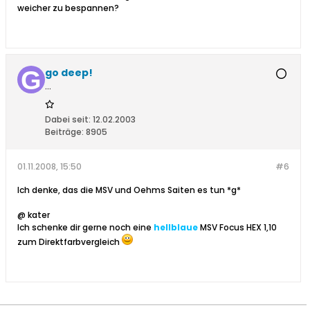
weicher zu bespannen?
go deep!
...
Dabei seit:
12.02.2003
Beiträge:
8905
01.11.2008, 15:50
#6
Ich denke, das die MSV und Oehms Saiten es tun *g*
@ kater
Ich schenke dir gerne noch eine
hellblaue
MSV Focus HEX 1,10
zum Direktfarbvergleich