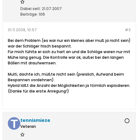
Dabei seit:
21.07.2007
Beiträge:
106
01.11.2008, 10:57
#3
Bei dem Problem (es war nur ein kleines aber muß ja nicht sein)
war der Schläger frisch bespannt.
Für mich fühlte er sich zu hart an und die Schläge waren nur mit
Mühe lang genug. Die Kontrolle war ok, außer bei den langen
Bällen mit draufwemsen.
Multi, dachte ich, müßte nicht sein (preislich, Aufwand beim
Bespannen vordehnen).
Hybrid läßt die Anzahl der Möglichkeiten ja förmlich explodieren.
(Danke für die erste Anregung!)
tennismieze
Veteran