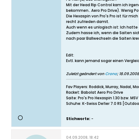
Mit der Head Rip Control kam ich irge
bekommen.. Aero Pro Drive). Wenig Pow
Die Hexaspin von Pro's Pro ist für mi
recht zufrieden damit.
Auch wenn es unlogisch ist: Ich hatte
Zudem hasse ich, wenn die Saiten sich
nach paar Ballwechseln die Saiten kre
Edit:
Evtl. kann jemand sogar einen Vergleich
Zuletzt geändert von
Crono
;
18.09.2008
Fav Players: Roddick, Murray, Nadal, Mo
Racket: Babolat Aero Pro Drive
Saite: Pro's Pro Hexaspin 1.30 bzw. MSV 
Schuhe: K-Swiss Defier 7.0 RS [Outdoor]
Stichworte:
-
04.09.2008, 18:42