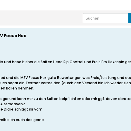
V Focus Hex
nis und habe bisher die Saiten Head Rip Control und Pro's Pro Hexaspin 
d und die MSV Focus Hex gute Bewertungen was Preis/Leistung und auch 
rde ich sogar ein Testset vermeiden (durch den Versand bin ich wieder zie
oßen Rollen nehmen.
ogar und kann mir zu den Saiten beipflichten oder mir ggf. davon abrat
Alternativen?
e Dicke schlagt ihr vor?
eibe ich euch das gerne...