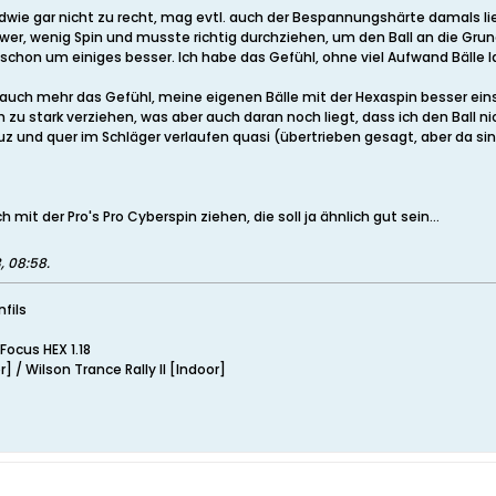
ndwie gar nicht zu recht, mag evtl. auch der Bespannungshärte damals li
er, wenig Spin und musste richtig durchziehen, um den Ball an die Grund
ch schon um einiges besser. Ich habe das Gefühl, ohne viel Aufwand Bälle
 auch mehr das Gefühl, meine eigenen Bälle mit der Hexaspin besser eins
 zu stark verziehen, was aber auch daran noch liegt, dass ich den Ball n
uz und quer im Schläger verlaufen quasi (übertrieben gesagt, aber da sin
 mit der Pro's Pro Cyberspin ziehen, die soll ja ähnlich gut sein...
, 08:58
.
nfils
Focus HEX 1.18
 / Wilson Trance Rally II [Indoor]