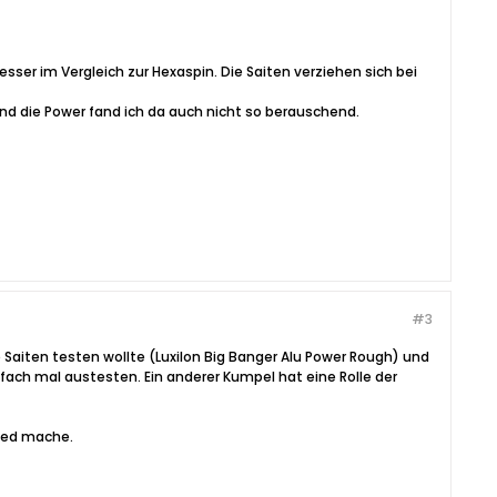
besser im Vergleich zur Hexaspin. Die Saiten verziehen sich bei
 und die Power fand ich da auch nicht so berauschend.
#3
 Saiten testen wollte (Luxilon Big Banger Alu Power Rough) und
nfach mal austesten. Ein anderer Kumpel hat eine Rolle der
peed mache.