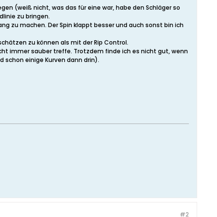
egen (weiß nicht, was das für eine war, habe den Schläger so
linie zu bringen.
 lang zu machen. Der Spin klappt besser und auch sonst bin ich
chätzen zu können als mit der Rip Control.
icht immer sauber treffe. Trotzdem finde ich es nicht gut, wenn
d schon einige Kurven dann drin).
#2