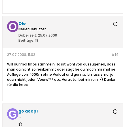
Ole
Neuer Benutzer
Dabei seit:
25.07.2008
Beiträge:
18
27.07.2008, 11:02
#14
Will nur mal Infos sammeln. Ja ist wohl von auszugehen, dass
man da nicht so reinkommt oder sagt he du mach mir mal ne
Auflage vom 1000m ohne Vorlauf und gar nix. Ich lass zmd. ja
auch nicht jeden Voorw*** etc. Vertreter bei mir rein :-) Danke
für die Infos.
go deep!
...