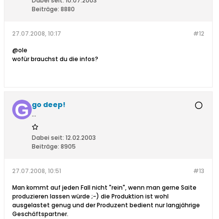
Dabei seit:
10.07.2003
Beiträge:
8880
27.07.2008, 10:17
#12
@ole
wofür brauchst du die infos?
go deep!
...
Dabei seit:
12.02.2003
Beiträge:
8905
27.07.2008, 10:51
#13
Man kommt auf jeden Fall nicht "rein", wenn man gerne Saite
produzieren lassen würde ;-) die Produktion ist wohl
ausgelastet genug und der Produzent bedient nur langjährige
Geschäftspartner.