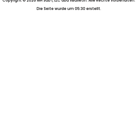
Copyright © 2026 MH Sub I, LLC dba vBulletin. Alle Rechte vorbehalten.
Die Seite wurde um 05:30 erstellt.