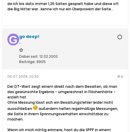
da ich bis dato immer 1,25 Saiten gespielt habe und diese oft
die Big Hitter war...kenne ich nur ein Überpowern der Saite...
go deep!
...
Dabei seit:
12.02.2003
Beiträge:
8905
06.07.2008, 20:30
#4
Der DT-Wert zeigt einem direkt nach dem Besaiten, ob man
das gewünschte Ergebnis - umgerechnet in Flächenhärte -
erzielt hat.
Ohne Messung lässt sich ein Besaitungsfehler leider nicht
ausschließen
außerdem helfen regelmäßige Messungen,
die Saite in ihrem Spannungsverhalten einschätzbar zu
machen.
Wenn ich mich richtig erinnere, hast du die SPPP in einem