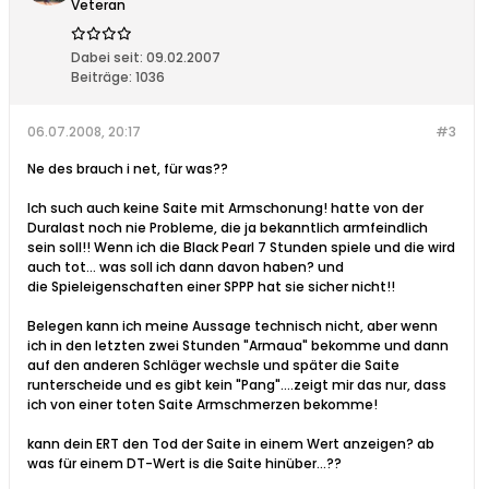
Veteran
Dabei seit:
09.02.2007
Beiträge:
1036
06.07.2008, 20:17
#3
Ne des brauch i net, für was??
Ich such auch keine Saite mit Armschonung! hatte von der
Duralast noch nie Probleme, die ja bekanntlich armfeindlich
sein soll!! Wenn ich die Black Pearl 7 Stunden spiele und die wird
auch tot... was soll ich dann davon haben? und
die Spieleigenschaften einer SPPP hat sie sicher nicht!!
Belegen kann ich meine Aussage technisch nicht, aber wenn
ich in den letzten zwei Stunden "Armaua" bekomme und dann
auf den anderen Schläger wechsle und später die Saite
runterscheide und es gibt kein "Pang"....zeigt mir das nur, dass
ich von einer toten Saite Armschmerzen bekomme!
kann dein ERT den Tod der Saite in einem Wert anzeigen? ab
was für einem DT-Wert is die Saite hinüber...??