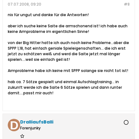
07.07.2008, 09:20
#8
nix für ungut und danke für die Antworten!
aber ich suche keine Saite die armschonend ist! ich habe auch
keine Armprobleme im eigentlichen Sinne!
von der Big Hitter hatte ich auch noch keine Probleme...aber die
SPPP 1,18, hat einfach geniale Spieleigenschaften... die ich erst
jetzt zu schätzen weiß und werd die Saite jetzt mal länger
spielen....weil sie einfach geil ist!
Armprobleme habe ich keine mit SPPP solange sie nicht tot ist!
hab ca. 7 Sätze gespielt und einmal Aufschlagtraining... in
zukunft werde ich die Saite 6 Sätze spielen und dann runter
damit....passt mir auch!
DralliaufsBalli
Forenjunky