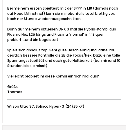
Bei meinem ersten Spieltest mit der SPPP in 1,18 (damals noch
auf Head LM Instinct) kam sie mir ebenfalls total brettig vor.
Nach ner Stunde wieder rausgeschnitten.
Dann auf meinem aktuellen DNX 9 mal die Hybrid-Kombi aus
Plasma Hex 1,25 längs und Plasma "normal" in 1,18 quer
probiert....und bin begeistert
Spielt sich absolut top. Sehr gute Beschleunigung, dabei mE
deutlich bessere Kontrolle als zB die Focus/Hex. Dazu eine tolle
Spannungsstabilität und auch gute Haltbarkeit (bei mir rund 10
Stunden bis sie reisst).
Vielleicht probiert Ihr diese Kombi einfach mal aus?
Grüße
Thomas
Wilson Ultra 97, Solinco Hyper-G (24/25 KP)