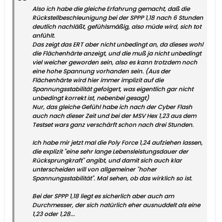
Also ich habe die gleiche Erfahrung gemacht, daß die
Rückstellbeschleunigung bei der SPPP 1,18 nach 6 Stunden
deutlich nachläßt, gefühlsmäßig, also müde wird, sich tot
anfühlt.
Das zeigt das ERT aber nicht unbedingt an, da dieses wohl
die Flächenhärte anzeigt, und die muß ja nicht unbedingt
viel weicher geworden sein, also es kann trotzdem noch
eine hohe Spannung vorhanden sein. (Aus der
Flächenhärte wird hier immer implizit auf die
Spannungsstabilität gefolgert, was eigentlich gar nicht
unbedingt korrekt ist, nebenbei gesagt)
Nur, das gleiche Gefühl habe ich nach der Cyber Flash
auch nach dieser Zeit und bei der MSV Hex 1,23 aus dem
Testset wars ganz verschärft schon nach drei Stunden.
Ich habe mir jetzt mal die Poly Force 1,24 aufziehen lassen,
die explizit "eine sehr lange Lebensleistungsdauer der
Rücksprungkraft" angibt, und damit sich auch klar
unterscheiden will von allgemeiner "hoher
Spannungsstabilität". Mal sehen, ob das wirklich so ist.
Bei der SPPP 1,18 liegt es sicherlich aber auch am
Durchmesser, der sich natürlich eher ausnuddelt als eine
1,23 oder 1,28...