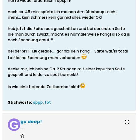
hatte wieder ordentlich Topspin!
nach ca. 45 min, spürte ich meinen Arm überhaupt nicht
mehr... kein Schmerz kein gar nix! alles wieder OK!
hab jetzt die Saite raus geschnitten und bei der ersten Saite
die man durch zwickt, macht es normalerweise Pang! also da is
noch Spannung drauf!!!
bei der SPPP 1,18 gerade.... gar nix! kein Pang.... Saite war/is total
tot! keine Spannung mehr vorhanden!
denke mir, ich hab so Ca. 2 Stunden mit einer kaputten Saite
gespielt und leider zu spät bemerkt!
is wie eine tickende Zeitbombe! blöd!
Stichworte:
sppp
,
tot
go deep!
...