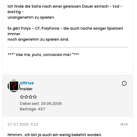
Ich finde die Saite nach einer gewissen Dauer einfach - tod -
brettig -
unangenehm zu spielen.
Es gibt Polys - CF, PolyForce - die auch nache einiger Spielzeit
immer
noch angenehm zu spielen sind.
***" Vae me, puto, concacavi me! "***
citrus
Insider
Dabei seit:
29.06.2006
Beiträge:
437
07.07.2008, 11:22
#14
Hmmm...ich bin ja auch ein wenig bekehrt worden.