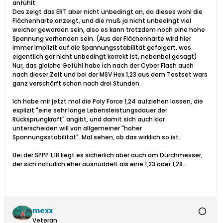
anfühlt.
Das zeigt das ERT aber nicht unbedingt an, da dieses wohl die
Flächenhärte anzeigt, und die muß ja nicht unbedingt viel
weicher geworden sein, also es kann trotzdem noch eine hohe
Spannung vorhanden sein. (Aus der Flächenhärte wird hier
immer implizit auf die Spannungsstabilität gefolgert, was
eigentlich gar nicht unbedingt korrekt ist, nebenbei gesagt)
Nur, das gleiche Gefühl habe ich nach der Cyber Flash auch
nach dieser Zeit und bei der MSV Hex 1,23 aus dem Testset wars
ganz verschärft schon nach drei Stunden.
Ich habe mir jetzt mal die Poly Force 1,24 aufziehen lassen, die
explizit "eine sehr lange Lebensleistungsdauer der
Rücksprungkraft" angibt, und damit sich auch klar
unterscheiden will von allgemeiner "hoher
Spannungsstabilität". Mal sehen, ob das wirklich so ist.
Bei der SPPP 1,18 liegt es sicherlich aber auch am Durchmesser,
der sich natürlich eher ausnuddelt als eine 1,23 oder 1,28...
mexx
Veteran