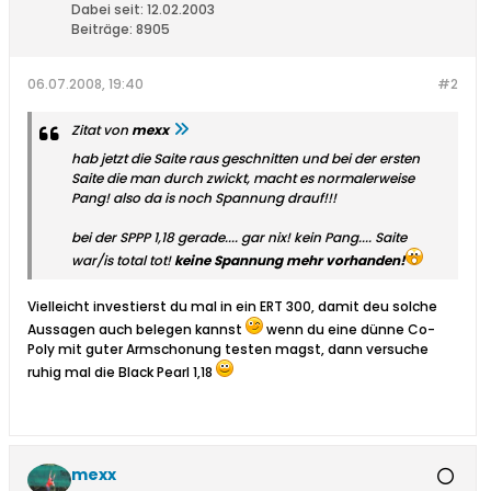
Dabei seit:
12.02.2003
Beiträge:
8905
06.07.2008, 19:40
#2
Zitat von
mexx
hab jetzt die Saite raus geschnitten und bei der ersten
Saite die man durch zwickt, macht es normalerweise
Pang! also da is noch Spannung drauf!!!
bei der SPPP 1,18 gerade.... gar nix! kein Pang.... Saite
war/is total tot!
keine Spannung mehr vorhanden!
Vielleicht investierst du mal in ein ERT 300, damit deu solche
Aussagen auch belegen kannst
wenn du eine dünne Co-
Poly mit guter Armschonung testen magst, dann versuche
ruhig mal die Black Pearl 1,18
mexx