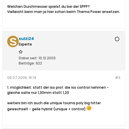
Welchen Durchmesser spielst du bei der SPPP?
Vielleicht kann man ja hier schon beim Thema Power ansetzen.
sulzi24
Experte
Dabei seit:
10.12.2003
Beiträge:
622
06.07.2008, 18:14
#3
1. möglichkeit: statt der iso prof. die iso control nehmen -
gleiche saite nur 1,30mm statt 1,20
weiters bin ich auch die unique tourna poly big hitter
gewechselt - geile hybrid (unique + control)