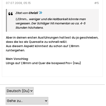
07.07.2008, 05:15
#5
Zitat von
Chrizli
1,23mm... weniger und die Haltbarkeit könnte man
vergessen. Der Schläger hlt momentan so ca. 4-5
Stunden höchstens.
Aber in deinen ersten Ausführungen hattest du ja geschrieben,
dass die Iso als Quersaite zu schnell reißt.
Aus diesem Aspekt könntest du schon auf 1,18mm
runtergehen.
Mein Vorschlag:
Längs auf 1,18mm und Quer die Isospeed Pro+ (neu)