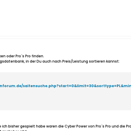
en oder Pro´s Pro finden.
ngsdatenbank, in der Du auch nach Preis/Leistung sortieren kannst:
tenforum.de/saitensuche.php?start=0&limit=30&sorttype=PL&mi
die ich bisher gespielt habe waren die Cyber Power von Pro´s Pro und die P