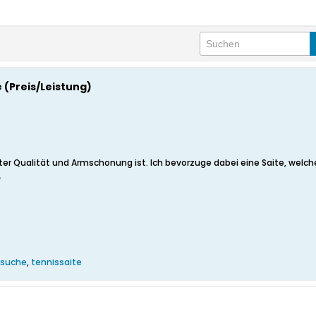
 (Preis/Leistung)
er Qualität und Armschonung ist. Ich bevorzuge dabei eine Saite, welche 1. 
.
suche
,
tennissaite