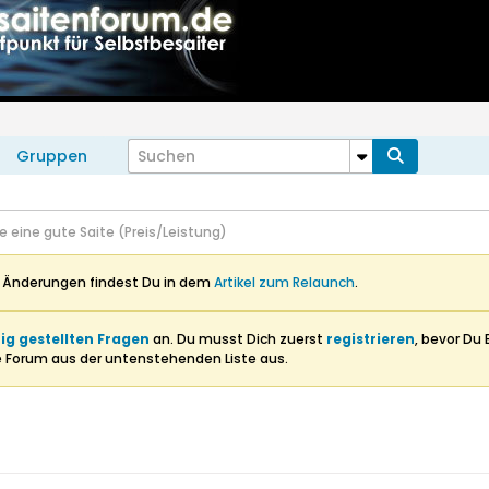
Gruppen
e eine gute Saite (Preis/Leistung)
n Änderungen findest Du in dem
Artikel zum Relaunch
.
ig gestellten Fragen
an. Du musst Dich zuerst
registrieren
, bevor Du 
e Forum aus der untenstehenden Liste aus.