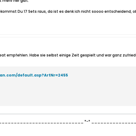
 mehr her gibt.
ekommst Du 17 Sets raus, da ist es denk ich nicht soooo entscheidend, ob
Heat empfehlen. Habe sie selbst einige Zeit gespielt und war ganz zufried
ian.com/default.asp?ArtNr=2455
___________________________ *-* _____________