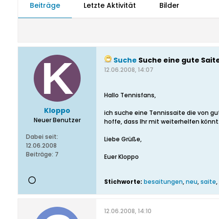
Beiträge
Letzte Aktivität
Bilder
Suche
Suche eine gute Saite
12.06.2008, 14:07
Hallo Tennisfans,
Kloppo
ich suche eine Tennissaite die von gut
Neuer Benutzer
hoffe, dass Ihr mit weiterhelfen könnt
Dabei seit:
Liebe Grüße,
12.06.2008
Beiträge:
7
Euer Kloppo
Stichworte:
besaitungen
,
neu
,
saite
,
12.06.2008, 14:10