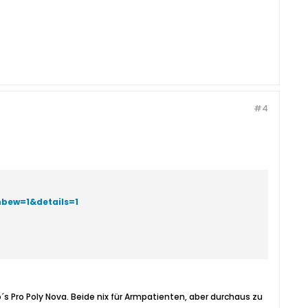
#4
nbew=1&details=1
ro´s Pro Poly Nova. Beide nix für Armpatienten, aber durchaus zu