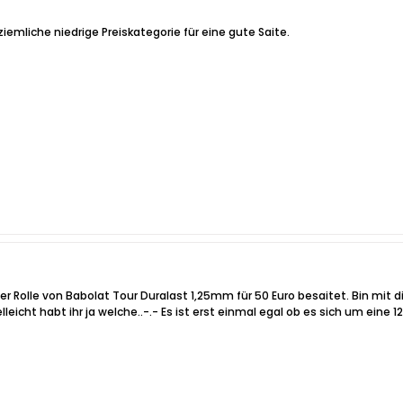
emliche niedrige Preiskategorie für eine gute Saite.
r Rolle von Babolat Tour Duralast 1,25mm für 50 Euro besaitet. Bin mit die
elleicht habt ihr ja welche..-.- Es ist erst einmal egal ob es sich um eine