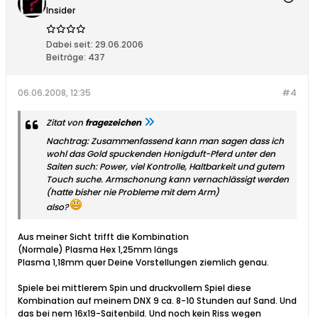
Insider
Dabei seit:
29.06.2006
Beiträge:
437
06.06.2008, 12:35
#4
Zitat von
fragezeichen
Nachtrag: Zusammenfassend kann man sagen dass ich
wohl das Gold spuckenden Honigduft-Pferd unter den
Saiten such: Power, viel Kontrolle, Haltbarkeit und gutem
Touch suche. Armschonung kann vernachlässigt werden
(hatte bisher nie Probleme mit dem Arm)
also?
Aus meiner Sicht trifft die Kombination
(Normale) Plasma Hex 1,25mm längs
Plasma 1,18mm quer Deine Vorstellungen ziemlich genau.
Spiele bei mittlerem Spin und druckvollem Spiel diese
Kombination auf meinem DNX 9 ca. 8-10 Stunden auf Sand. Und
das bei nem 16x19-Saitenbild. Und noch kein Riss wegen