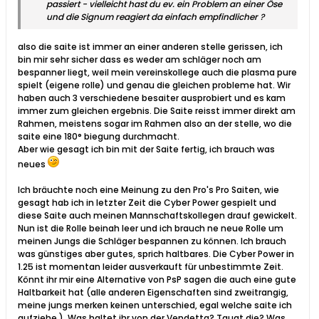
passiert - vielleicht hast du ev. ein Problem an einer Öse
und die Signum reagiert da einfach empfindlicher ?
also die saite ist immer an einer anderen stelle gerissen, ich
bin mir sehr sicher dass es weder am schläger noch am
bespanner liegt, weil mein vereinskollege auch die plasma pure
spielt (eigene rolle) und genau die gleichen probleme hat. Wir
haben auch 3 verschiedene besaiter ausprobiert und es kam
immer zum gleichen ergebnis. Die Saite reisst immer direkt am
Rahmen, meistens sogar im Rahmen also an der stelle, wo die
saite eine 180° biegung durchmacht.
Aber wie gesagt ich bin mit der Saite fertig, ich brauch was
neues
Ich bräuchte noch eine Meinung zu den Pro's Pro Saiten, wie
gesagt hab ich in letzter Zeit die Cyber Power gespielt und
diese Saite auch meinen Mannschaftskollegen drauf gewickelt.
Nun ist die Rolle beinah leer und ich brauch ne neue Rolle um
meinen Jungs die Schläger bespannen zu können. Ich brauch
was günstiges aber gutes, sprich haltbares. Die Cyber Power in
1.25 ist momentan leider ausverkauft für unbestimmte Zeit.
Könnt ihr mir eine Alternative von PsP sagen die auch eine gute
Haltbarkeit hat (alle anderen Eigenschaften sind zweitrangig,
meine jungs merken keinen unterschied, egal welche saite ich
aufziehe
). Was haltet ihr von der Vendetta? Taugt die? Was