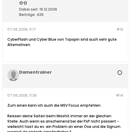
Dabei seit:
19.12.2006
Beiträge:
426
07.06.2008, 11:17
#13
CyberFlash und Cyber Blue von Topspin sind auch sehr gute
Alternativen.
Damentrainer
07.06.2008, 11:38
#14
Zum einen kann ich auch die MSV Focus empfehlen.
Reissen deine Saiten beim Misshit immer an der gleichen
Stelle. Auch wenn es anscheinend bei der PsP nicht passiert -
vielleicht hast du ev. ein Problem an einer Öse und die Signum
reagiert da einfach empfindlicher ?