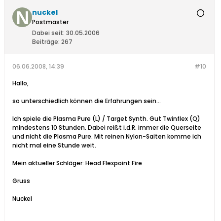
nuckel
Postmaster
Dabei seit:
30.05.2006
Beiträge:
267
06.06.2008, 14:39
#10
Hallo,
so unterschiedlich können die Erfahrungen sein...
Ich spiele die Plasma Pure (L) / Target Synth. Gut Twinflex (Q)
mindestens 10 Stunden. Dabei reißt i.d.R. immer die Querseite
und nicht die Plasma Pure. Mit reinen Nylon-Saiten komme ich
nicht mal eine Stunde weit.
Mein aktueller Schläger: Head Flexpoint Fire
Gruss
Nuckel