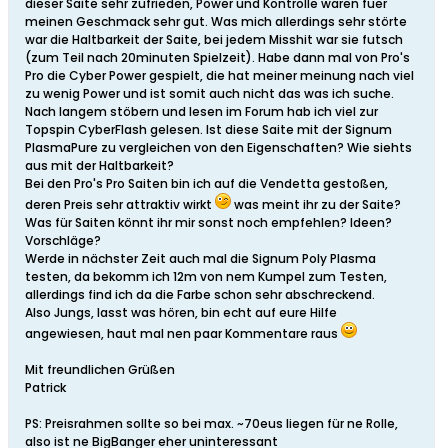
dieser Saite sehr zufrieden, Power und Kontrolle waren fuer
meinen Geschmack sehr gut. Was mich allerdings sehr störte
war die Haltbarkeit der Saite, bei jedem Misshit war sie futsch
(zum Teil nach 20minuten Spielzeit). Habe dann mal von Pro's
Pro die Cyber Power gespielt, die hat meiner meinung nach viel
zu wenig Power und ist somit auch nicht das was ich suche.
Nach langem stöbern und lesen im Forum hab ich viel zur
Topspin CyberFlash gelesen. Ist diese Saite mit der Signum
PlasmaPure zu vergleichen von den Eigenschaften? Wie siehts
aus mit der Haltbarkeit?
Bei den Pro's Pro Saiten bin ich auf die Vendetta gestoßen,
deren Preis sehr attraktiv wirkt
was meint ihr zu der Saite?
Was für Saiten könnt ihr mir sonst noch empfehlen? Ideen?
Vorschläge?
Werde in nächster Zeit auch mal die Signum Poly Plasma
testen, da bekomm ich 12m von nem Kumpel zum Testen,
allerdings find ich da die Farbe schon sehr abschreckend.
Also Jungs, lasst was hören, bin echt auf eure Hilfe
angewiesen, haut mal nen paar Kommentare raus
Mit freundlichen Grüßen
Patrick
PS: Preisrahmen sollte so bei max. ~70eus liegen für ne Rolle,
also ist ne BigBanger eher uninteressant