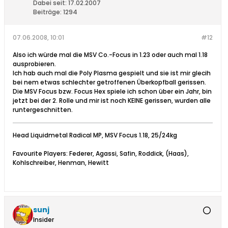
Dabei seit:
17.02.2007
Beiträge:
1294
07.06.2008, 10:01
#12
Also ich würde mal die MSV Co.-Focus in 1.23 oder auch mal 1.18
ausprobieren.
Ich hab auch mal die Poly Plasma gespielt und sie ist mir glecih
bei nem etwas schlechter getroffenen Überkopfball gerissen.
Die MSV Focus bzw. Focus Hex spiele ich schon über ein Jahr, bin
jetzt bei der 2. Rolle und mir ist noch KEINE gerissen, wurden alle
runtergeschnitten.
Head Liquidmetal Radical MP, MSV Focus 1.18, 25/24kg
Favourite Players: Federer, Agassi, Safin, Roddick, (Haas),
Kohlschreiber, Henman, Hewitt
sunj
Insider