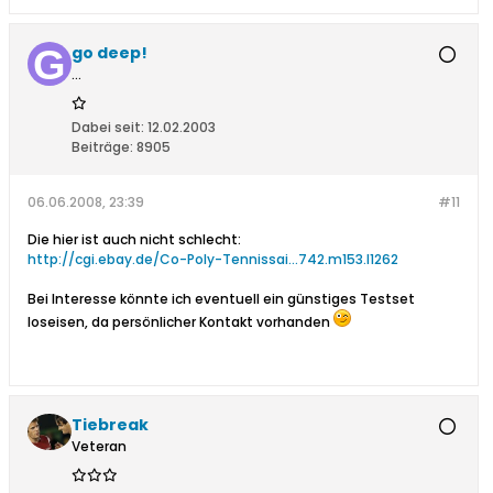
go deep!
...
Dabei seit:
12.02.2003
Beiträge:
8905
06.06.2008, 23:39
#11
Die hier ist auch nicht schlecht:
http://cgi.ebay.de/Co-Poly-Tennissai...742.m153.l1262
Bei Interesse könnte ich eventuell ein günstiges Testset
loseisen, da persönlicher Kontakt vorhanden
Tiebreak
Veteran