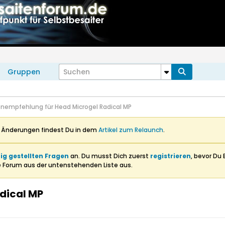
Gruppen
enempfehlung für Head Microgel Radical MP
n Änderungen findest Du in dem
Artikel zum Relaunch
.
ig gestellten Fragen
an. Du musst Dich zuerst
registrieren
, bevor Du 
e Forum aus der untenstehenden Liste aus.
dical MP