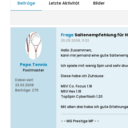
Beiträge
Letzte Aktivität
Bilder
Frage
Saitenempfehlung für H
25.05.2008, 11:02
Hallo Zusammen,
kann mir jemand eine gute Saitenemp
Pepe.Tennis
Ich spiele mit wenig Spin und sehr dru
Postmaster
Diese habe ich Zuhause:
Dabei seit:
23.03.2008
MSV Co. Focus 1.18
Beiträge:
275
MSV Hex 1.18
TopSpin Cyberflash 1.20
Mit allen drei habe ich gute Erfahrun
- - MG Prestige MP - -