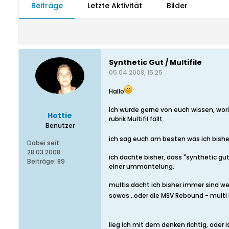
Beiträge
Letzte Aktivität
Bilder
Synthetic Gut / Multifile
05.04.2008, 15:25
Hallo
ich würde gerne von euch wissen, worin
Hottie
rubrik Multifil fällt.
Benutzer
ich sag euch am besten was ich bishe
Dabei seit:
28.03.2008
ich dachte bisher, dass "synthetic gu
Beiträge:
89
einer ummantelung.
multis dacht ich bisher immer sind wel
sowas...oder die MSV Rebound - multi
lieg ich mit dem denken richtig, oder 