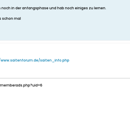
bin noch in der anfangsphase und hab noch einiges zu lernen.
us schon mal
/www.saitenforum.de/saiten_info.php
owmemberads.php?uid=6