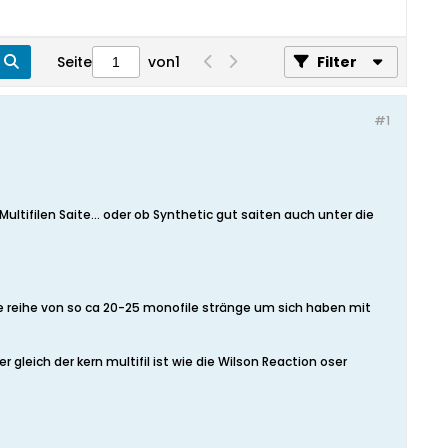
Seite
von
1
Filter
#1
ltifilen Saite... oder ob Synthetic gut saiten auch unter die
ne reihe von so ca 20-25 monofile stränge um sich haben mit
gleich der kern multifil ist wie die Wilson Reaction oser