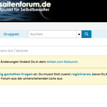
Gruppen
etic Gut / Multifile
n Änderungen findest Du in dem
Artikel zum Relaunch
.
ig gestellten Fragen
an. Du musst Dich zuerst
registrieren
, bevor Du 
e Forum aus der untenstehenden Liste aus.