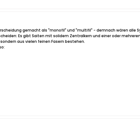
rscheidung gemacht als "monofil" und "multifil" - demnach wären alle S
cheiden: Es gibt Saiten mit solidem Zentralkern und einer oder mehrere
, sondern aus vielen feinen Fasern bestehen.
so: