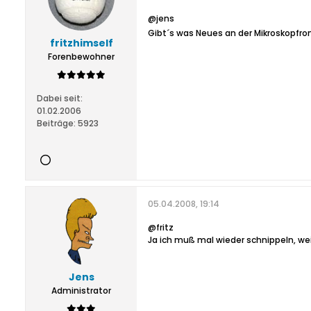
@jens
Gibt´s was Neues an der Mikroskopfron
fritzhimself
Forenbewohner
Dabei seit:
01.02.2006
Beiträge:
5923
05.04.2008, 19:14
@fritz
Ja ich muß mal wieder schnippeln, weiß
Jens
Administrator