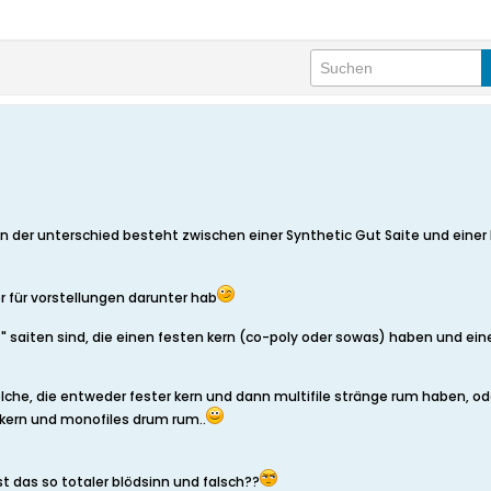
 der unterschied besteht zwischen einer Synthetic Gut Saite und einer Mu
r für vorstellungen darunter hab
t" saiten sind, die einen festen kern (co-poly oder sowas) haben und ei
che, die entweder fester kern und dann multifile stränge rum haben, oder 
 kern und monofiles drum rum..
ist das so totaler blödsinn und falsch??