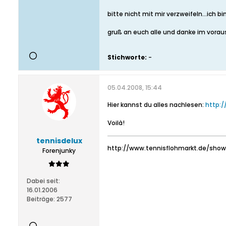
bitte nicht mit mir verzweifeln...ich 
gruß an euch alle und danke im vora
Stichworte:
-
05.04.2008, 15:44
Hier kannst du alles nachlesen:
http:/
Voilà!
tennisdelux
http://www.tennisflohmarkt.de/sh
Forenjunky
Dabei seit:
16.01.2006
Beiträge:
2577