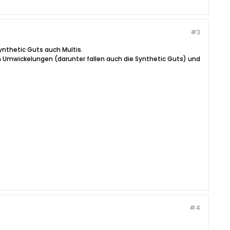
#3
ynthetic Guts auch Multis.
n Umwickelungen (darunter fallen auch die Synthetic Guts) und
#4