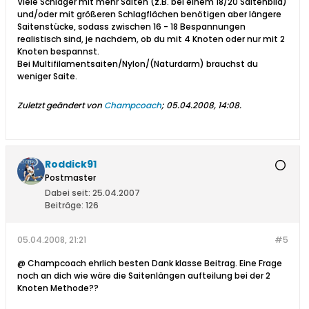
Viele Schläger mit mehr Saiten (z.B. bei einem 18/20 Saitenbild)
und/oder mit größeren Schlagflächen benötigen aber längere
Saitenstücke, sodass zwischen 16 - 18 Bespannungen
realistisch sind, je nachdem, ob du mit 4 Knoten oder nur mit 2
Knoten bespannst.
Bei Multifilamentsaiten/Nylon/(Naturdarm) brauchst du
weniger Saite.
Zuletzt geändert von
Champcoach
;
05.04.2008, 14:08
.
Roddick91
Postmaster
Dabei seit:
25.04.2007
Beiträge:
126
05.04.2008, 21:21
#5
@ Champcoach ehrlich besten Dank klasse Beitrag. Eine Frage
noch an dich wie wäre die Saitenlängen aufteilung bei der 2
Knoten Methode??