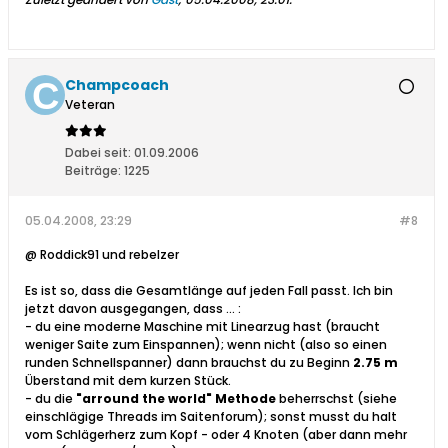
Champcoach
Veteran
Dabei seit:
01.09.2006
Beiträge:
1225
05.04.2008, 23:29
#8
@ Roddick91 und rebelzer
Es ist so, dass die Gesamtlänge auf jeden Fall passt. Ich bin
jetzt davon ausgegangen, dass ... :
- du eine moderne Maschine mit Linearzug hast (braucht
weniger Saite zum Einspannen); wenn nicht (also so einen
runden Schnellspanner) dann brauchst du zu Beginn
2.75 m
Überstand mit dem kurzen Stück.
- du die
"arround the world" Methode
beherrschst (siehe
einschlägige Threads im Saitenforum); sonst musst du halt
vom Schlägerherz zum Kopf - oder 4 Knoten (aber dann mehr