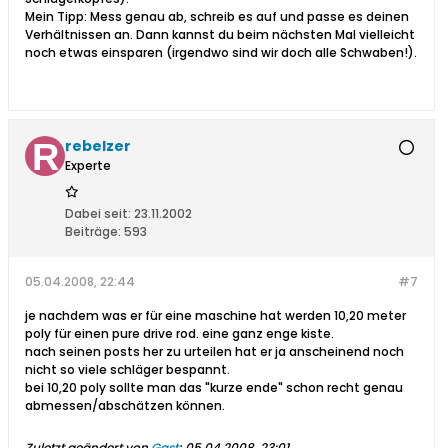
Mein Tipp: Mess genau ab, schreib es auf und passe es deinen
Verhältnissen an. Dann kannst du beim nächsten Mal vielleicht
noch etwas einsparen (irgendwo sind wir doch alle Schwaben!).
rebelzer
Experte
Dabei seit:
23.11.2002
Beiträge:
593
05.04.2008, 22:44
#7
je nachdem was er für eine maschine hat werden 10,20 meter
poly für einen pure drive rod. eine ganz enge kiste.
nach seinen posts her zu urteilen hat er ja anscheinend noch
nicht so viele schläger bespannt.
bei 10,20 poly sollte man das "kurze ende" schon recht genau
abmessen/abschätzen können.
Zuletzt geändert von
Gast
;
05.04.2008, 23:01
.