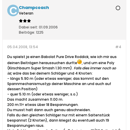
Champcoach
Veteran
Dabei seit:
01.09.2006
Beiträge:
1225
05.04.2008, 13:54
#4
Du spielst ja einen Babolat Pure Drive Roddick, wie ich mir aus
deinen Beiträgen heraussuchen durfte
, und um eine Poly
(Kirschbaum Super Smash 1.30 mm).
Falls dies immer noch so
ist
, wäre das bei deinem Schläger und 4 Knoten:
- längs 5.90 m (oder etwas weniger; das kommt auf den
Spannmechanismustyp deiner Maschine an und auch auf
dessen Position)
- quer 5.10 m (oder etwas weniger, s.o.)
Das macht zusammen 11.00 m.
200 m:11= etwas über 18 Bespannungen.
Du musst halt dann auch genau abschneiden.
Falls du den gleichen Schläger nur mit einem Saitenstück
bespannst (2 Knoten), dann kriegst du eventuell auch 19
Bespannungen raus.