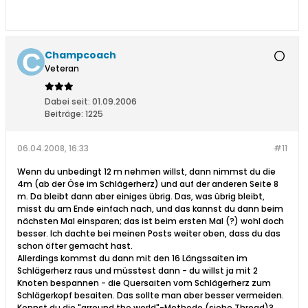
Champcoach
Veteran
Dabei seit:
01.09.2006
Beiträge:
1225
06.04.2008, 16:33
#11
Wenn du unbedingt 12 m nehmen willst, dann nimmst du die
4m (ab der Öse im Schlägerherz) und auf der anderen Seite 8
m. Da bleibt dann aber einiges übrig. Das, was übrig bleibt,
misst du am Ende einfach nach, und das kannst du dann beim
nächsten Mal einsparen; das ist beim ersten Mal (?) wohl doch
besser. Ich dachte bei meinen Posts weiter oben, dass du das
schon öfter gemacht hast.
Allerdings kommst du dann mit den 16 Längssaiten im
Schlägerherz raus und müsstest dann - du willst ja mit 2
Knoten bespannen - die Quersaiten vom Schlägerherz zum
Schlägerkopf besaiten. Das sollte man aber besser vermeiden.
Kennst du die "arround the world"-Methode (siehe Thread)?