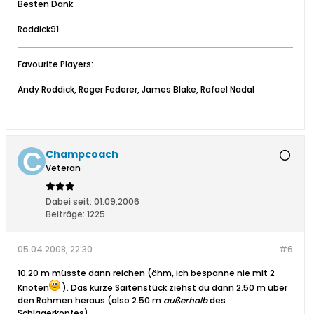
Besten Dank
Roddick91
Favourite Players:
Andy Roddick, Roger Federer, James Blake, Rafael Nadal
Champcoach
Veteran
Dabei seit:
01.09.2006
Beiträge:
1225
05.04.2008, 22:30
#6
10.20 m müsste dann reichen (ähm, ich bespanne nie mit 2
Knoten
). Das kurze Saitenstück ziehst du dann 2.50 m über
den Rahmen heraus (also 2.50 m
außerhalb
des
Schlägerkopfes).