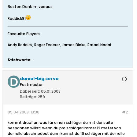
Besten Dank im vorraus
Roddick91
Favourite Players:
Andy Roddick, Roger Federer, James Blake, Rafael Nadal
Stichworte:
-
daniel-big serve
Postmaster
Dabei seit:
05.01.2008
Beiträge:
259
05.04.2008, 13:30
#2
kommt drauf an was für einen schläger du mit der saite
bespannen willst! wenn du pro schläger immer 12 meter von
der rolle abschnedest dann kannst du 16 schläger mit der rolle