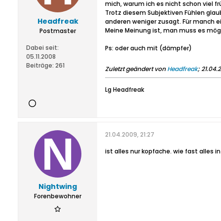
mich, warum ich es nicht schon viel f
Trotz diesem Subjektiven Fühlen glau
Headfreak
anderen weniger zusagt. Für manch ei
Meine Meinung ist, man muss es mög
Postmaster
Dabei seit:
Ps: oder auch mit (dämpfer)
05.11.2008
Beiträge:
261
Zuletzt geändert von
Headfreak
;
21.04.
Lg Headfreak
21.04.2009, 21:27
ist alles nur kopfache. wie fast alles 
Nightwing
Forenbewohner