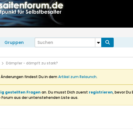
Gruppen
Dämpfer - dämpft zu stark?
n Änderungen findest Du in dem
Artikel zum Relaunch
.
ig gestellten Fragen
an. Du musst Dich zuerst
registrieren
, bevor Du 
e Forum aus der untenstehenden Liste aus.