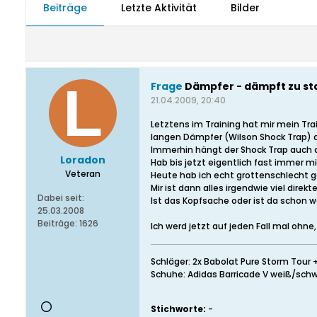
Beiträge
Letzte Aktivität
Bilder
Frage
Dämpfer - dämpft zu st
21.04.2009, 20:40
Letztens im Training hat mir mein Tr
langen Dämpfer (Wilson Shock Trap) a
Immerhin hängt der Shock Trap auch a
Loradon
Hab bis jetzt eigentlich fast immer m
Veteran
Heute hab ich echt grottenschlecht 
Mir ist dann alles irgendwie viel dir
Dabei seit:
Ist das Kopfsache oder ist da schon 
25.03.2008
Beiträge:
1626
Ich werd jetzt auf jeden Fall mal ohne
Schläger: 2x Babolat Pure Storm Tour 
Schuhe: Adidas Barricade V weiß/sch
Stichworte:
-