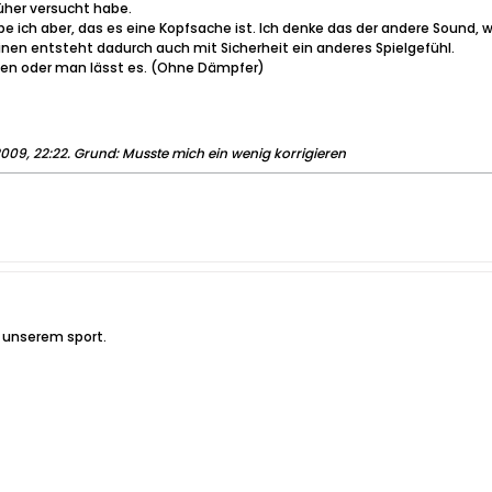
rüher versucht habe.
be ich aber, das es eine Kopfsache ist. Ich denke das der andere Sou
nen entsteht dadurch auch mit Sicherheit ein anderes Spielgefühl.
en oder man lässt es. (Ohne Dämpfer)
2009, 22:22
.
Grund:
Musste mich ein wenig korrigieren
in unserem sport.