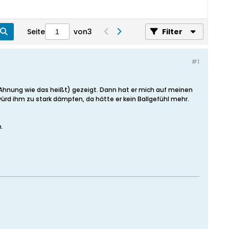
Seite
von
3
Filter
#1
 Ahnung wie das heißt) gezeigt. Dann hat er mich auf meinen
rd ihm zu stark dämpfen, da hätte er kein Ballgefühl mehr.
.