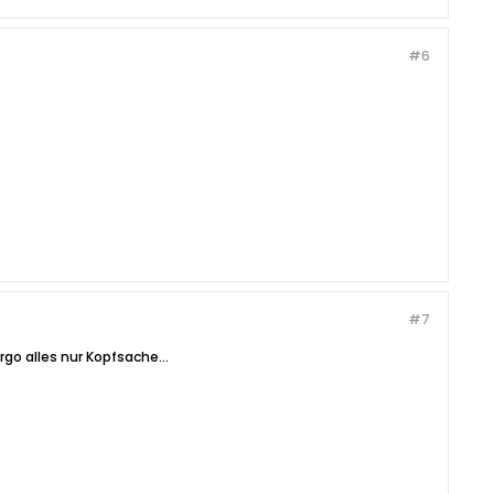
#6
#7
rgo alles nur Kopfsache...