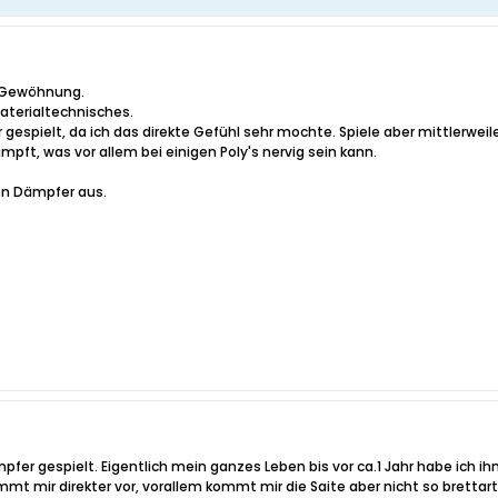
. Gewöhnung.
aterialtechnisches.
gespielt, da ich das direkte Gefühl sehr mochte. Spiele aber mittlerw
pft, was vor allem bei einigen Poly's nervig sein kann.
nen Dämpfer aus.
mpfer gespielt. Eigentlich mein ganzes Leben bis vor ca.1 Jahr habe ic
mmt mir direkter vor, vorallem kommt mir die Saite aber nicht so brettar