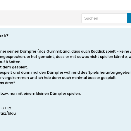
ark?
ainer seinen Dämpfer (das Gummiband, dass auch Roddick spielt - keine
ngesprochen; er hat gemeint, dass er mit sowas nicht spielen könnte, wü
uf 8 Saiten.
it dem gespielt.
gespielt und dann mal den Dämpfer während des Spiels heruntergegeben
ekter vorgekommen und ich hab dann auch minimal besser gespielt.
was dran?
, bzw. nur mit einem kleinen Dämpfer spielen.
+ GT L2
warz/blau