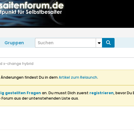
Gruppen
d x-change hybrid
n Änderungen findest Du in dem
Artikel zum Relaunch
.
ig gestellten Fragen
an. Du musst Dich zuerst
registrieren
, bevor Du 
e Forum aus der untenstehenden Liste aus.