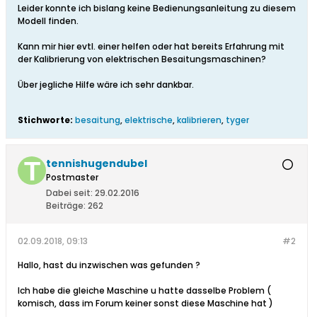
Leider konnte ich bislang keine Bedienungsanleitung zu diesem
Modell finden.
Kann mir hier evtl. einer helfen oder hat bereits Erfahrung mit
der Kalibrierung von elektrischen Besaitungsmaschinen?
Über jegliche Hilfe wäre ich sehr dankbar.
Stichworte:
besaitung
,
elektrische
,
kalibrieren
,
tyger
tennishugendubel
Postmaster
Dabei seit:
29.02.2016
Beiträge:
262
02.09.2018, 09:13
#2
Hallo, hast du inzwischen was gefunden ?
Ich habe die gleiche Maschine u hatte dasselbe Problem (
komisch, dass im Forum keiner sonst diese Maschine hat )