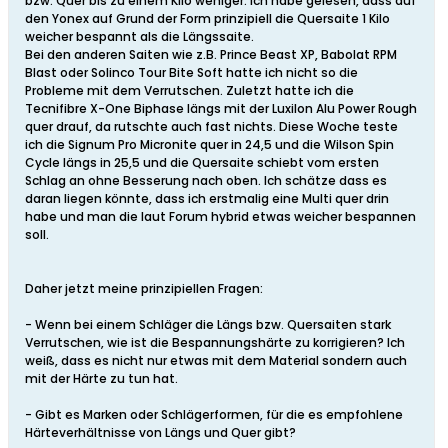
bzw. Quer bis zu einem Kilo weniger. Ich habe gelesen, dass auf
den Yonex auf Grund der Form prinzipiell die Quersaite 1 Kilo
weicher bespannt als die Längssaite.
Bei den anderen Saiten wie z.B. Prince Beast XP, Babolat RPM
Blast oder Solinco Tour Bite Soft hatte ich nicht so die
Probleme mit dem Verrutschen. Zuletzt hatte ich die
Tecnifibre X-One Biphase längs mit der Luxilon Alu Power Rough
quer drauf, da rutschte auch fast nichts. Diese Woche teste
ich die Signum Pro Micronite quer in 24,5 und die Wilson Spin
Cycle längs in 25,5 und die Quersaite schiebt vom ersten
Schlag an ohne Besserung nach oben. Ich schätze dass es
daran liegen könnte, dass ich erstmalig eine Multi quer drin
habe und man die laut Forum hybrid etwas weicher bespannen
soll.
Daher jetzt meine prinzipiellen Fragen:
- Wenn bei einem Schläger die Längs bzw. Quersaiten stark
Verrutschen, wie ist die Bespannungshärte zu korrigieren? Ich
weiß, dass es nicht nur etwas mit dem Material sondern auch
mit der Härte zu tun hat.
- Gibt es Marken oder Schlägerformen, für die es empfohlene
Härteverhältnisse von Längs und Quer gibt?