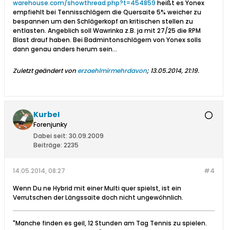
warehouse.com/showthread.php?t=454859
heißt es Yonex
empfiehlt bei Tennisschlägern die Quersaite 5% weicher zu
bespannen um den Schlägerkopf an kritischen stellen zu
entlasten. Angeblich soll Wawrinka z.B. ja mit 27/25 die RPM
Blast drauf haben. Bei Badmintonschlägern von Yonex solls
dann genau anders herum sein...
Zuletzt geändert von
erzaehlmirmehrdavon
;
13.05.2014, 21:19
.
Kurbel
Forenjunky
Dabei seit:
30.09.2009
Beiträge:
2235
14.05.2014, 08:27
#4
Wenn Du ne Hybrid mit einer Multi quer spielst, ist ein
Verrutschen der Längssaite doch nicht ungewöhnlich.
"Manche finden es geil, 12 Stunden am Tag Tennis zu spielen.