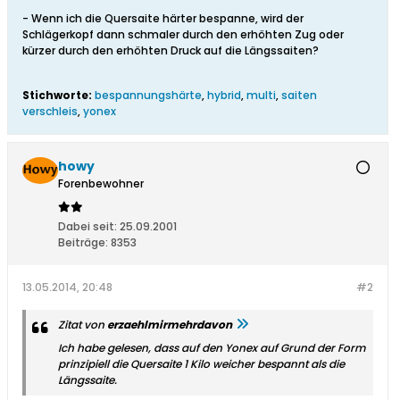
- Wenn ich die Quersaite härter bespanne, wird der
Schlägerkopf dann schmaler durch den erhöhten Zug oder
kürzer durch den erhöhten Druck auf die Längssaiten?
Stichworte:
bespannungshärte
,
hybrid
,
multi
,
saiten
verschleis
,
yonex
howy
Forenbewohner
Dabei seit:
25.09.2001
Beiträge:
8353
13.05.2014, 20:48
#2
Zitat von
erzaehlmirmehrdavon
Ich habe gelesen, dass auf den Yonex auf Grund der Form
prinzipiell die Quersaite 1 Kilo weicher bespannt als die
Längssaite.