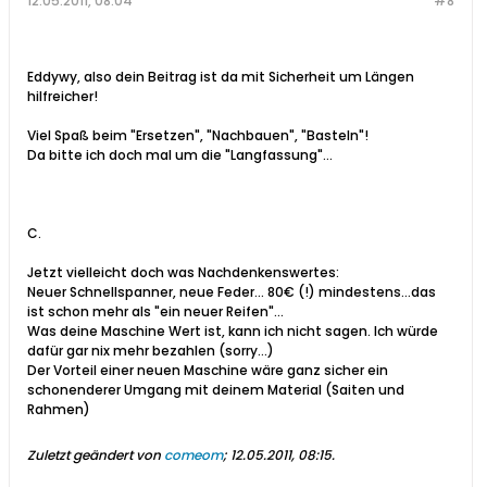
12.05.2011, 08:04
#8
Eddywy, also dein Beitrag ist da mit Sicherheit um Längen
hilfreicher!
Viel Spaß beim "Ersetzen", "Nachbauen", "Basteln"!
Da bitte ich doch mal um die "Langfassung"...
C.
Jetzt vielleicht doch was Nachdenkenswertes:
Neuer Schnellspanner, neue Feder... 80€ (!) mindestens...das
ist schon mehr als "ein neuer Reifen"...
Was deine Maschine Wert ist, kann ich nicht sagen. Ich würde
dafür gar nix mehr bezahlen (sorry...)
Der Vorteil einer neuen Maschine wäre ganz sicher ein
schonenderer Umgang mit deinem Material (Saiten und
Rahmen)
Zuletzt geändert von
comeom
;
12.05.2011, 08:15
.