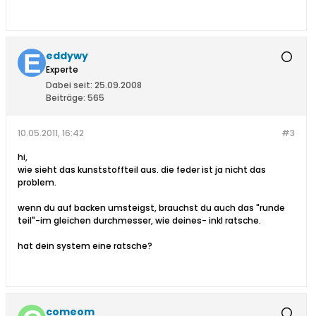
eddywy
Experte
Dabei seit:
25.09.2008
Beiträge:
565
10.05.2011, 16:42
#3
hi,
wie sieht das kunststoffteil aus. die feder ist ja nicht das
problem.
wenn du auf backen umsteigst, brauchst du auch das "runde
teil"-im gleichen durchmesser, wie deines- inkl ratsche.
hat dein system eine ratsche?
comeom