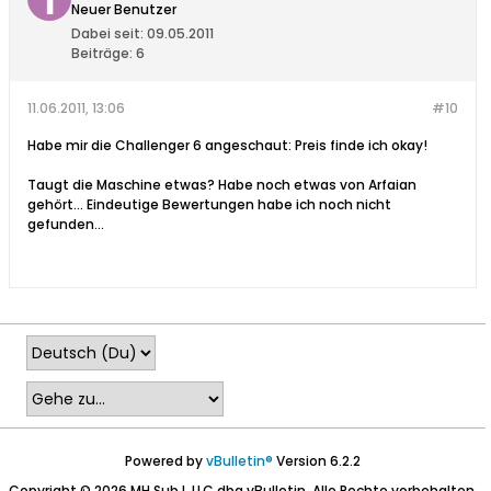
Neuer Benutzer
Dabei seit:
09.05.2011
Beiträge:
6
11.06.2011, 13:06
#10
Habe mir die Challenger 6 angeschaut: Preis finde ich okay!
Taugt die Maschine etwas? Habe noch etwas von Arfaian
gehört... Eindeutige Bewertungen habe ich noch nicht
gefunden...
Powered by
vBulletin®
Version 6.2.2
Copyright © 2026 MH Sub I, LLC dba vBulletin. Alle Rechte vorbehalten.