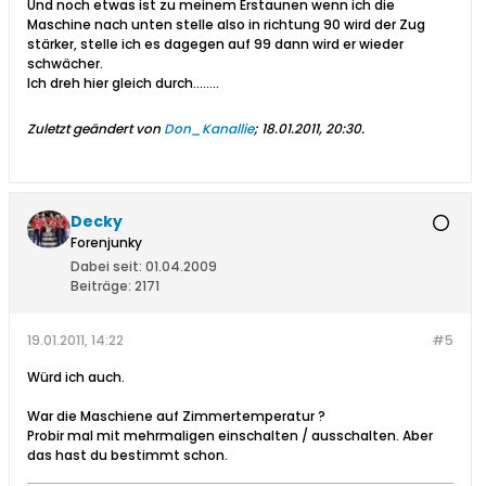
Und noch etwas ist zu meinem Erstaunen wenn ich die
Maschine nach unten stelle also in richtung 90 wird der Zug
stärker, stelle ich es dagegen auf 99 dann wird er wieder
schwächer.
Ich dreh hier gleich durch........
Zuletzt geändert von
Don_Kanallie
;
18.01.2011, 20:30
.
Decky
Forenjunky
Dabei seit:
01.04.2009
Beiträge:
2171
19.01.2011, 14:22
#5
Würd ich auch.
War die Maschiene auf Zimmertemperatur ?
Probir mal mit mehrmaligen einschalten / ausschalten. Aber
das hast du bestimmt schon.