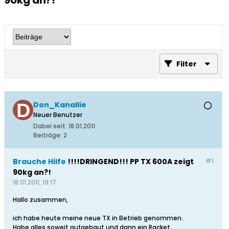
90kg an?!
Filter
Don_Kanallie
Neuer Benutzer
Dabei seit:
18.01.2011
Beiträge:
2
Brauche Hilfe
!!!!DRINGEND!!! PP TX 600A zeigt
#1
90kg an?!
18.01.2011, 19:17
Hallo zusammen,
ich habe heute meine neue TX in Betrieb genommen.
Habe alles soweit aufgebaut und dann ein Racket