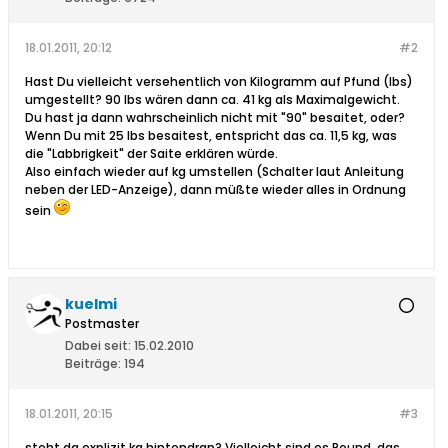
18.01.2011, 20:12
#2
Hast Du vielleicht versehentlich von Kilogramm auf Pfund (lbs)
umgestellt? 90 lbs wären dann ca. 41 kg als Maximalgewicht.
Du hast ja dann wahrscheinlich nicht mit "90" besaitet, oder?
Wenn Du mit 25 lbs besaitest, entspricht das ca. 11,5 kg, was
die "Labbrigkeit" der Saite erklären würde.
Also einfach wieder auf kg umstellen (Schalter laut Anleitung
neben der LED-Anzeige), dann müßte wieder alles in Ordnung
sein
kuelmi
Postmaster
Dabei seit:
15.02.2010
Beiträge:
194
18.01.2011, 20:15
#3
steht da explizit kg hintendran? Vielleicht sind es Pound, das