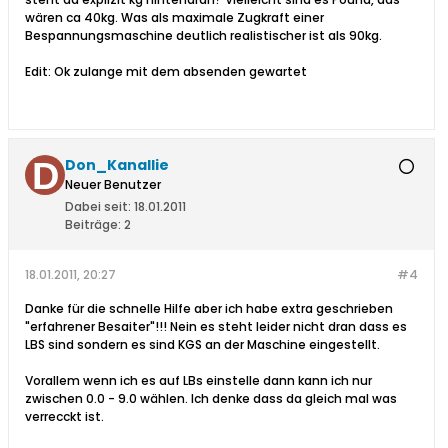
wären ca 40kg. Was als maximale Zugkraft einer
Bespannungsmaschine deutlich realistischer ist als 90kg.
Edit: Ok zulange mit dem absenden gewartet
Don_Kanallie
Neuer Benutzer
Dabei seit:
18.01.2011
Beiträge:
2
18.01.2011, 20:27
#4
Danke für die schnelle Hilfe aber ich habe extra geschrieben
"erfahrener Besaiter"!!! Nein es steht leider nicht dran dass es
LBS sind sondern es sind KGS an der Maschine eingestellt.
Vorallem wenn ich es auf LBs einstelle dann kann ich nur
zwischen 0.0 - 9.0 wählen. Ich denke dass da gleich mal was
verrecckt ist.