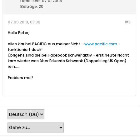
Dabei seit:
07.01.2008
Beiträge:
20
07.09.2010, 08:36
#3
Hallo Peter,
alles klar bei PACIFIC aus meiner Sicht -
www.pacific.com
-
funktioniert doch!
Übrigens sind die bei Facebook schwer aktiv - erst heute Nacht
kam wieder was über Eduardo Schwank (Doppelsieg US Open)
rein.....
Probiers mal!