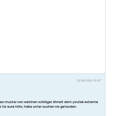
03.08.2010, 01:47
ches muster von welchen schläger ähnelt dem youtek extreme
für eure hilfe, habe unter suchen nix gefunden.