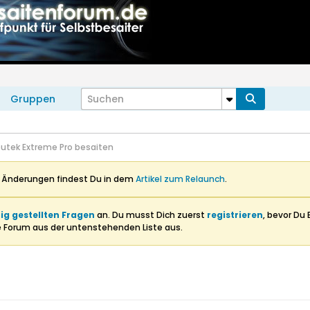
Gruppen
utek Extreme Pro besaiten
n Änderungen findest Du in dem
Artikel zum Relaunch
.
ig gestellten Fragen
an. Du musst Dich zuerst
registrieren
, bevor Du 
e Forum aus der untenstehenden Liste aus.