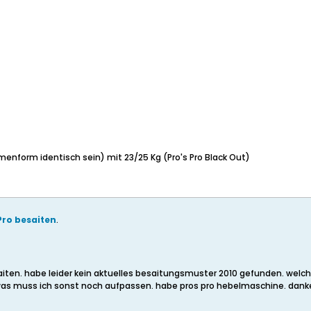
nform identisch sein) mit 23/25 Kg (Pro's Pro Black Out)
Pro besaiten
.
iten. habe leider kein aktuelles besaitungsmuster 2010 gefunden. wel
was muss ich sonst noch aufpassen. habe pros pro hebelmaschine. danke 