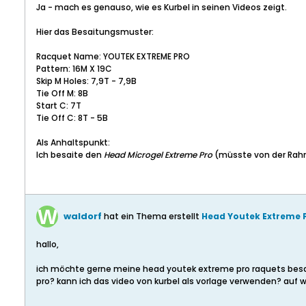
Ja - mach es genauso, wie es Kurbel in seinen Videos zeigt.
Hier das Besaitungsmuster:
Racquet Name: YOUTEK EXTREME PRO
Pattern: 16M X 19C
Skip M Holes: 7,9T - 7,9B
Tie Off M: 8B
Start C: 7T
Tie Off C: 8T - 5B
Als Anhaltspunkt:
Ich besaite den
Head Microgel Extreme Pro
(müsste von der Rahme
waldorf
hat ein Thema erstellt
Head Youtek Extreme 
hallo,
ich möchte gerne meine head youtek extreme pro raquets besa
pro? kann ich das video von kurbel als vorlage verwenden? auf 