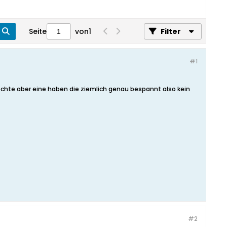
Seite
von
1
Filter
#1
öchte aber eine haben die ziemlich genau bespannt also kein
#2