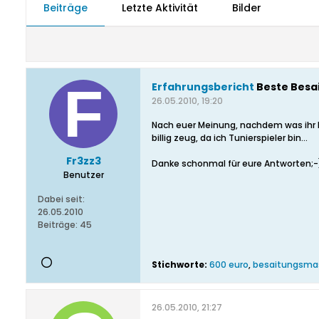
Beiträge
Letzte Aktivität
Bilder
Erfahrungsbericht
Beste Besai
26.05.2010, 19:20
Nach euer Meinung, nachdem was ihr h
billig zeug, da ich Tunierspieler bin...
Fr3zz3
Danke schonmal für eure Antworten;-
Benutzer
Dabei seit:
26.05.2010
Beiträge:
45
Stichworte:
600 euro
,
besaitungsma
26.05.2010, 21:27