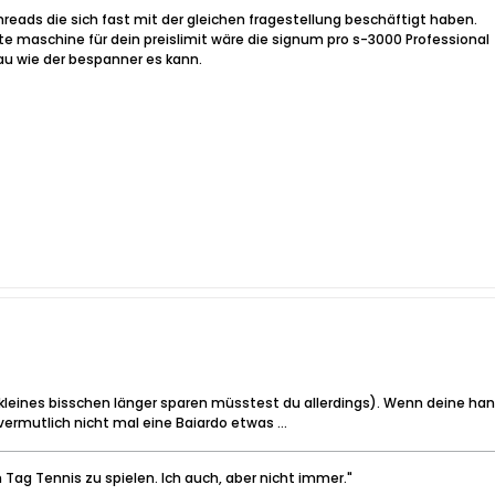
reads die sich fast mit der gleichen fragestellung beschäftigt haben.
maschine für dein preislimit wäre die signum pro s-3000 Professional
au wie der bespanner es kann.
 kleines bisschen länger sparen müsstest du allerdings). Wenn deine han
ermutlich nicht mal eine Baiardo etwas ...
 Tag Tennis zu spielen. Ich auch, aber nicht immer."