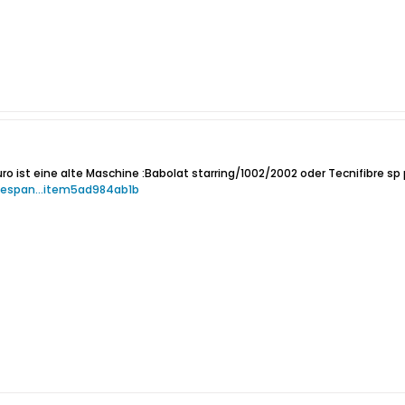
o ist eine alte Maschine :Babolat starring/1002/2002 oder Tecnifibre sp
Bespan...item5ad984ab1b