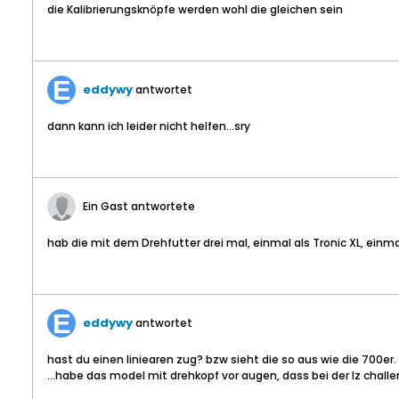
die Kalibrierungsknöpfe werden wohl die gleichen sein
eddywy
antwortet
dann kann ich leider nicht helfen...sry
Ein Gast antwortete
hab die mit dem Drehfutter drei mal, einmal als Tronic XL, einm
eddywy
antwortet
hast du einen liniearen zug? bzw sieht die so aus wie die 700er.
...habe das model mit drehkopf vor augen, dass bei der lz challe