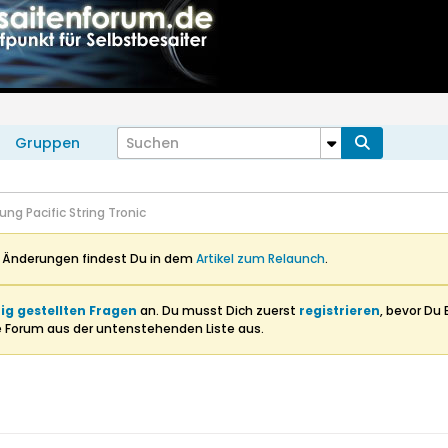
Gruppen
rung Pacific String Tronic
n Änderungen findest Du in dem
Artikel zum Relaunch
.
ig gestellten Fragen
an. Du musst Dich zuerst
registrieren
, bevor Du 
e Forum aus der untenstehenden Liste aus.