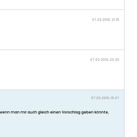
07.03.2010, 21:15
07.03.2010, 20:25
07.03.2010, 15:07
t, wenn man mir auch gleich einen Vorschlag geben könnte,