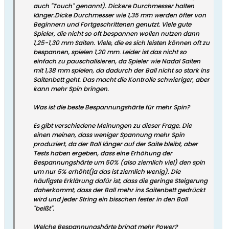
auch "Touch" genannt). Dickere Durchmesser halten
länger.Dicke Durchmesser wie 1,35 mm werden öfter von
Beginnern und Fortgeschrittenen genutzt. Viele gute
Spieler, die nicht so oft bespannen wollen nutzen dann
1,25-1,30 mm Saiten. Viele, die es sich leisten können oft zu
bespannen, spielen 1,20 mm. Leider ist das nicht so
einfach zu pauschalisieren, da Spieler wie Nadal Saiten
mit 1,38 mm spielen, da dadurch der Ball nicht so stark ins
Saitenbett geht. Das macht die Kontrolle schwieriger, aber
kann mehr Spin bringen.
Was ist die beste Bespannungshärte für mehr Spin?
Es gibt verschiedene Meinungen zu dieser Frage. Die
einen meinen, dass weniger Spannung mehr Spin
produziert, da der Ball länger auf der Saite bleibt, aber
Tests haben ergeben, dass eine Erhöhung der
Bespannungshärte um 50% (also ziemlich viel) den spin
um nur 5% erhöht(ja das ist ziemlich wenig). Die
häufigste Erklärung dafür ist, dass die geringe Steigerung
daherkommt, dass der Ball mehr ins Saitenbett gedrückt
wird und jeder String ein bisschen fester in den Ball
"beißt".
Welche Bespannungshärte bringt mehr Power?