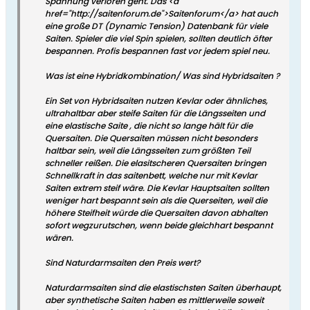
Spannung verloren geht. Das <a
href="http://saitenforum.de">Saitenforum</a> hat auch
eine große DT (Dynamic Tension) Datenbank für viele
Saiten. Spieler die viel Spin spielen, sollten deutlich öfter
bespannen. Profis bespannen fast vor jedem spiel neu.
Was ist eine Hybridkombination/ Was sind Hybridsaiten ?
Ein Set von Hybridsaiten nutzen Kevlar oder ähnliches,
ultrahaltbar aber steife Saiten für die Längsseiten und
eine elastische Saite , die nicht so lange hält für die
Quersaiten. Die Quersaiten müssen nicht besonders
haltbar sein, weil die Längsseiten zum größten Teil
schneller reißen. Die elasitscheren Quersaiten bringen
Schnellkraft in das saitenbett, welche nur mit Kevlar
Saiten extrem steif wäre. Die Kevlar Hauptsaiten sollten
weniger hart bespannt sein als die Querseiten, weil die
höhere Steifheit würde die Quersaiten davon abhalten
sofort wegzurutschen, wenn beide gleichhart bespannt
wären.
Sind Naturdarmsaiten den Preis wert?
Naturdarmsaiten sind die elastischsten Saiten überhaupt,
aber synthetische Saiten haben es mittlerweile soweit