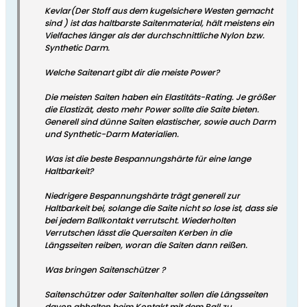
Kevlar(Der Stoff aus dem kugelsichere Westen gemacht
sind ) ist das haltbarste Saitenmaterial, hält meistens ein
Vielfaches länger als der durchschnittliche Nylon bzw.
Synthetic Darm.
Welche Saitenart gibt dir die meiste Power?
Die meisten Saiten haben ein Elastitäts-Rating. Je größer
die Elastizät, desto mehr Power sollte die Saite bieten.
Generell sind dünne Saiten elastischer, sowie auch Darm
und Synthetic-Darm Materialien.
Was ist die beste Bespannungshärte für eine lange
Haltbarkeit?
Niedrigere Bespannungshärte trägt generell zur
Haltbarkeit bei, solange die Saite nicht so lose ist, dass sie
bei jedem Ballkontakt verrutscht. Wiederholten
Verrutschen lässt die Quersaiten Kerben in die
Längsseiten reiben, woran die Saiten dann reißen.
Was bringen Saitenschützer ?
Saitenschützer oder Saitenhalter sollen die Längsseiten
davon abhalten beim Kontakt mit dem Ball zu