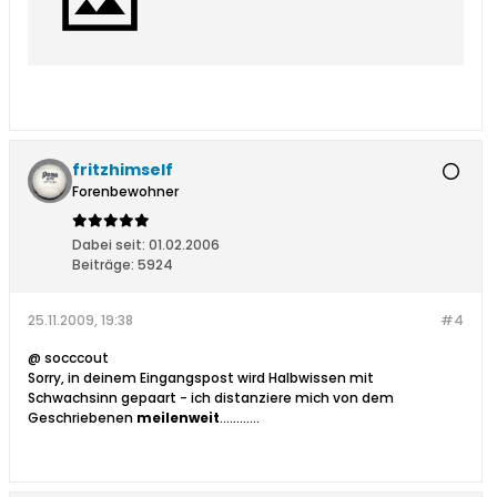
fritzhimself
Forenbewohner
Dabei seit:
01.02.2006
Beiträge:
5924
25.11.2009, 19:38
#4
@ socccout
Sorry, in deinem Eingangspost wird Halbwissen mit
Schwachsinn gepaart - ich distanziere mich von dem
Geschriebenen
meilenweit
............