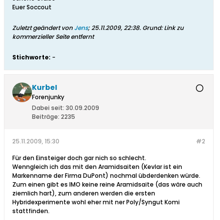
Euer Soccout
Zuletzt geändert von
Jens
;
25.11.2009, 22:38
.
Grund:
Link zu
kommerzieller Seite entfernt
Stichworte:
-
Kurbel
Forenjunky
Dabei seit:
30.09.2009
Beiträge:
2235
25.11.2009, 15:30
#2
Für den Einsteiger doch gar nich so schlecht.
Wenngleich ich das mit den Aramidsaiten (Kevlar ist ein
Markenname der Firma DuPont) nochmal übderdenken würde.
Zum einen gibt es IMO keine reine Aramidsaite (das wäre auch
ziemlich hart), zum anderen werden die ersten
Hybridexperimente wohl eher mit ner Poly/Syngut Komi
stattfinden.