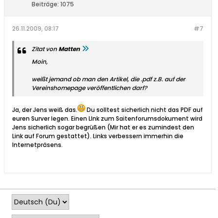
Beiträge:
1075
26.11.2009, 08:17
#7
Zitat von
Matten
Moin,
weißt jemand ob man den Artikel, die .pdf z.B. auf der
Vereinshomepage veröffentlichen darf?
Ja, der Jens weiß das.
Du solltest sicherlich nicht das PDF auf
euren Surver legen. Einen LInk zum Saitenforumsdokument wird
Jens sicherlich sogar begrüßen (Mir hat er es zumindest den
Link auf Forum gestattet). Links verbessern immerhin die
Internetpräsens.