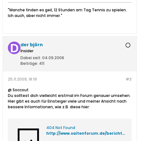
"Manche finden es geil, 12 Stunden am Tag Tennis zu spielen.
Ich auch, aber nicht immer."
der björn
Insider
Dabei seit:
04.09.2006
Beiträge:
411
25.11.2009, 18:19
#3
@ Soccout
Du solltest dich vielleicht erstmal im Forum genauer umsehen.
Hier gibt es auch für Einsteiger viele und meiner Ansicht nach
bessere Informationen, wie z.B. diese hier:
404 Not Found
http://www.saitenforum.de/berichte/das_richtige_material.pdf