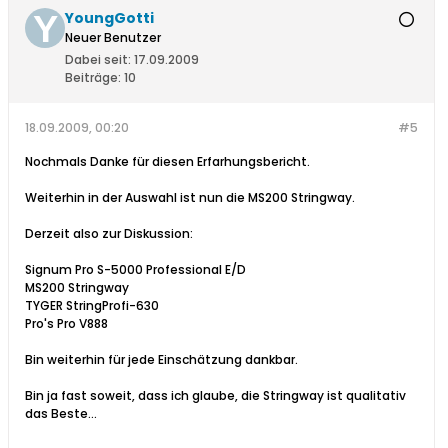
YoungGotti
Neuer Benutzer
Dabei seit:
17.09.2009
Beiträge:
10
18.09.2009, 00:20
#5
Nochmals Danke für diesen Erfarhungsbericht.
Weiterhin in der Auswahl ist nun die MS200 Stringway.
Derzeit also zur Diskussion:
Signum Pro S-5000 Professional E/D
MS200 Stringway
TYGER StringProfi-630
Pro's Pro V888
Bin weiterhin für jede Einschätzung dankbar.
Bin ja fast soweit, dass ich glaube, die Stringway ist qualitativ
das Beste...