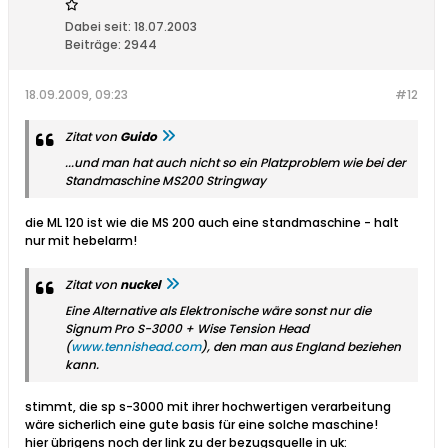
Dabei seit:
18.07.2003
Beiträge:
2944
18.09.2009, 09:23
#12
Zitat von
Guido
...und man hat auch nicht so ein Platzproblem wie bei der
Standmaschine MS200 Stringway
die ML 120 ist wie die MS 200 auch eine standmaschine - halt
nur mit hebelarm!
Zitat von
nuckel
Eine Alternative als Elektronische wäre sonst nur die
Signum Pro S-3000 + Wise Tension Head
(
www.tennishead.com
), den man aus England beziehen
kann.
stimmt, die sp s-3000 mit ihrer hochwertigen verarbeitung
wäre sicherlich eine gute basis für eine solche maschine!
hier übrigens noch der link zu der bezugsquelle in uk: