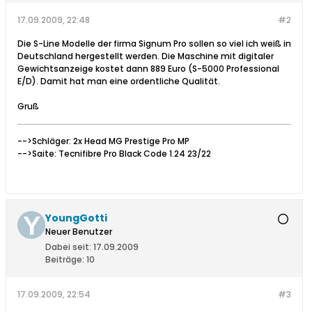
17.09.2009, 22:48
#2
Die S-Line Modelle der firma Signum Pro sollen so viel ich weiß in
Deutschland hergestellt werden. Die Maschine mit digitaler
Gewichtsanzeige kostet dann 889 Euro (S-5000 Professional
E/D). Damit hat man eine ordentliche Qualität.
Gruß
-->Schläger: 2x Head MG Prestige Pro MP
-->Saite: Tecnifibre Pro Black Code 1.24 23/22
YoungGotti
Neuer Benutzer
Dabei seit:
17.09.2009
Beiträge:
10
17.09.2009, 22:54
#3