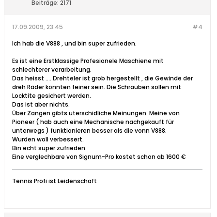
Beiträge:
2171
17.09.2009, 23:45
#4
Ich hab die V888 , und bin super zufrieden.
Es ist eine Erstklassige Profesionele Maschiene mit
schlechterer verarbeitung.
Das heisst .... Drehteler ist grob hergestellt , die Gewinde der
dreh Räder könnten feiner sein. Die Schrauben sollen mit
Locktite gesichert werden.
Das ist aber nichts.
Über Zangen gibts uterschidliche Meinungen. Meine von
Pioneer ( hab auch eine Mechanische nachgekauft für
unterwegs ) funktionieren besser als die vonn V888.
Wurden woll verbessert.
Bin echt super zufrieden.
Eine verglechbare von Signum-Pro kostet schon ab 1600 €
Tennis Profi ist Leidenschaft