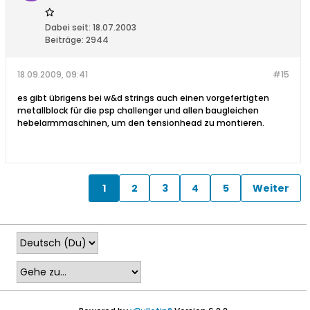
Dabei seit:
18.07.2003
Beiträge:
2944
18.09.2009, 09:41
#15
es gibt übrigens bei w&d strings auch einen vorgefertigten
metallblock für die psp challenger und allen baugleichen
hebelarmmaschinen, um den tensionhead zu montieren.
1
2
3
4
5
Weiter