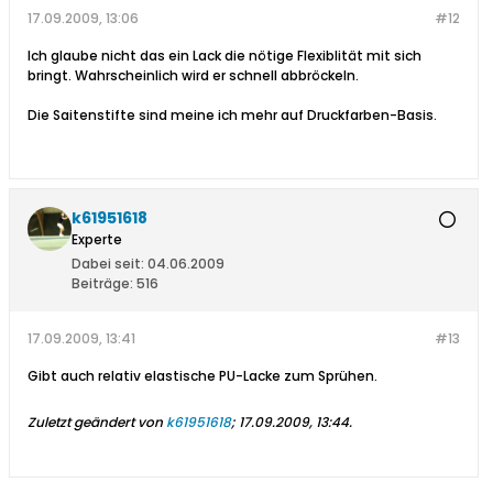
17.09.2009, 13:06
#12
Ich glaube nicht das ein Lack die nötige Flexiblität mit sich
bringt. Wahrscheinlich wird er schnell abbröckeln.
Die Saitenstifte sind meine ich mehr auf Druckfarben-Basis.
k61951618
Experte
Dabei seit:
04.06.2009
Beiträge:
516
17.09.2009, 13:41
#13
Gibt auch relativ elastische PU-Lacke zum Sprühen.
Zuletzt geändert von
k61951618
;
17.09.2009, 13:44
.