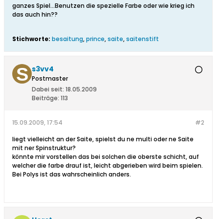
ganzes Spiel...Benutzen die spezielle Farbe oder wie krieg ich
das auch hin??
Stichworte:
besaitung
,
prince
,
saite
,
saitenstift
s3vv4
Postmaster
Dabei seit:
18.05.2009
Beiträge:
113
15.09.2009, 17:54
#2
liegt vielleicht an der Saite, spielst du ne multi oder ne Saite
mit ner Spinstruktur?
könnte mir vorstellen das bei solchen die oberste schicht, auf
welcher die farbe drauf ist, leicht abgerieben wird beim spielen.
Bei Polys ist das wahrscheinlich anders.