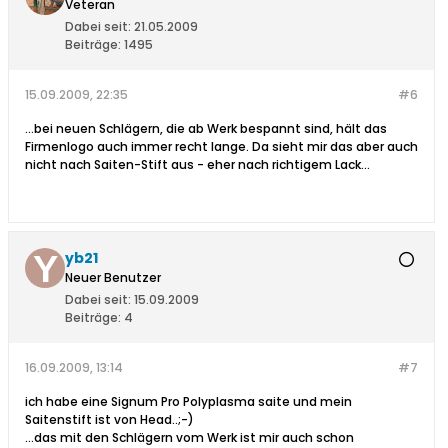
Veteran
Dabei seit:
21.05.2009
Beiträge:
1495
15.09.2009, 22:35
#6
...bei neuen Schlägern, die ab Werk bespannt sind, hält das
Firmenlogo auch immer recht lange. Da sieht mir das aber auch
nicht nach Saiten-Stift aus - eher nach richtigem Lack...
yb21
Neuer Benutzer
Dabei seit:
15.09.2009
Beiträge:
4
16.09.2009, 13:14
#7
ich habe eine Signum Pro Polyplasma saite und mein
Saitenstift ist von Head..;-)
...das mit den Schlägern vom Werk ist mir auch schon