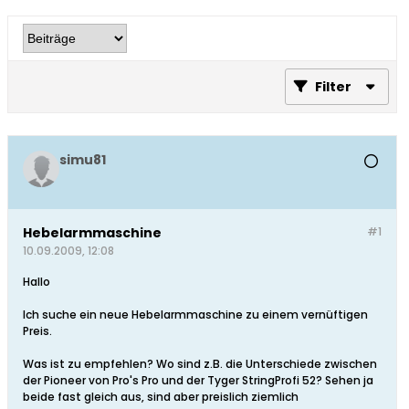
Filter
simu81
Hebelarmmaschine
#1
10.09.2009, 12:08
Hallo
Ich suche ein neue Hebelarmmaschine zu einem vernüftigen
Preis.
Was ist zu empfehlen? Wo sind z.B. die Unterschiede zwischen
der Pioneer von Pro's Pro und der Tyger StringProfi 52? Sehen ja
beide fast gleich aus, sind aber preislich ziemlich