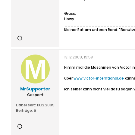
Gruss,
Howy
_______________________
Kleiner Rat am unteren Rand: "Benutz
13.12.2009, 19:58
Nimm mal die Maschinen von Victor in 
über
www.victor-interntional.de
kanns
MrSupporter
Ich selber kann nicht viel dazu sagen 
Gesperrt
Dabei seit:
13.12.2009
Beiträge:
5