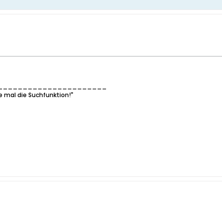
______________________
e mal die Suchfunktion!"