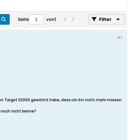
Seite
von
1
Filter
#1
en Target E3000 gewöhnt habe, dass ich ihn nicht mehr missen
h noch nicht kenne?