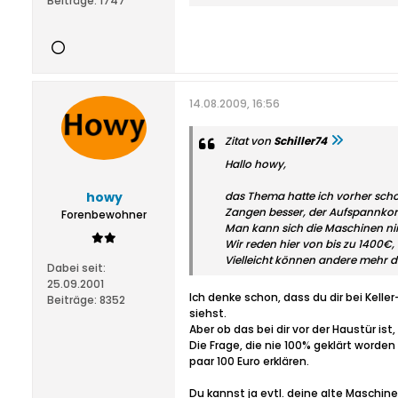
Beiträge:
1747
14.08.2009, 16:56
Zitat von
Schiller74
Hallo howy,
howy
das Thema hatte ich vorher scho
Zangen besser, der Aufspannkor
Forenbewohner
Man kann sich die Maschinen nir
Wir reden hier von bis zu 1400€,
Vielleicht können andere mehr da
Dabei seit:
25.09.2001
Ich denke schon, dass du dir bei Kelle
Beiträge:
8352
siehst.
Aber ob das bei dir vor der Haustür ist
Die Frage, die nie 100% geklärt worden
paar 100 Euro erklären.
Du kannst ja evtl. deine alte Maschi