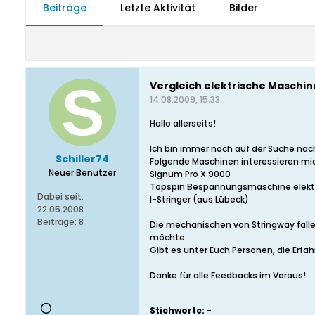
Beiträge
Letzte Aktivität
Bilder
Vergleich elektrische Maschi
14.08.2009, 15:33
Hallo allerseits!
Ich bin immer noch auf der Suche na
Schiller74
Folgende Maschinen interessieren mi
Neuer Benutzer
Signum Pro X 9000
Topspin Bespannungsmaschine elekt
Dabei seit:
I-Stringer (aus Lübeck)
22.05.2008
Beiträge:
8
Die mechanischen von Stringway fall
möchte.
GIbt es unter Euch Personen, die Erfa
Danke für alle Feedbacks im Voraus!
Stichworte:
-