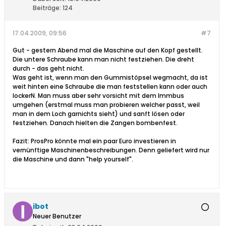
Beiträge:
124
17.04.2009, 09:56
#7
Gut - gestern Abend mal die Maschine auf den Kopf gestellt.
Die untere Schraube kann man nicht festziehen. Die dreht
durch - das geht nicht.
Was geht ist, wenn man den Gummistöpsel wegmacht, da ist
weit hinten eine Schraube die man feststellen kann oder auch
lockerN. Man muss aber sehr vorsicht mit dem Immbus
umgehen (erstmal muss man probieren welcher passt, weil
man in dem Loch garnichts sieht) und sanft lösen oder
festziehen. Danach hielten die Zangen bombenfest.
Fazit: ProsPro könnte mal ein paar Euro investieren in
vernünftige Maschinenbeschreibungen. Denn geliefert wird nur
die Maschine und dann "help yourself".
ibot
Neuer Benutzer