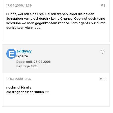
17.04.2009, 12:39
#9
Hi Ibot, war mir eine Ehre. Bei mir drehen leider die beiden
Schrauben komplett durch - keine Chance. Oben ist auch keine
Schraube wo man gegenkontern könnte. Somit gehts nur durch
dunkle Loch via Imbus.
eddywy
Experte
Dabei seit:
25.09.2008
Beiträge:
565
17.04.2009, 13:32
#10
nochmal für alle:
die dinger heißen :i
n
bus !!!!