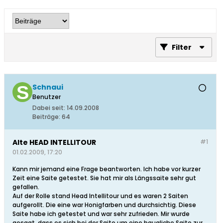
Filter
Schnaui
Benutzer
Dabei seit:
14.09.2008
Beiträge:
64
Alte HEAD INTELLITOUR
#1
01.02.2009, 17:20
Kann mir jemand eine Frage beantworten. Ich habe vor kurzer
Zeit eine Saite getestet. Sie hat mir als Längssaite sehr gut
gefallen.
Auf der Rolle stand Head Intellitour und es waren 2 Saiten
aufgerollt. Die eine war Honigfarben und durchsichtig. Diese
Saite habe ich getestet und war sehr zufrieden. Mir wurde
gesagt, dass es sich bei der Saite um eine baugliche Saite zur