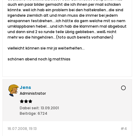
auch ein paar bilder gemacht die ich ihnen per mail schicken
könnte. weil ich hab ein problem bei den haltekrallen...die sind
irgendwie ziemlich alt und man muss die immer bei jedem
einspannen festdrehen....ich hätte da gern welche mit so nem
umklappbaren hebel....und ich hab die klammern mal abgebaut
und dann sind 2 so runde teile übrig geblieben...weiß nicht
mehr wo die hingehören...(foto auch bereits vorhanden)
vielleicht können sie mir ja weiterhelfen...
schönen abend noch lg matthias
Jens
Administrator
Dabei seit:
13.09.2001
Beiträge:
6724
16.07.2008, 19:13
#4