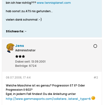
bin ich hier richtig???
www.tennisplanet.com
hab sonst zu ATS nix gefunden...
vielen dank schonmal :-)
Stichworte:
-
Jens
Administrator
Dabei seit:
13.09.2001
Beiträge:
6724
08.07.2008, 17:44
#2
Welche Maschine ist es genau? Progression ST II? Oder
Progression II 602?
Egal, in jedem Fall findest Du die Anleitung unter
http://www.gammasports.com/collatera...lateral_type=6