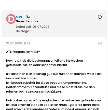
der_fiz
Neuer Benutzer
Dabei seit:
08.07.2008
Beiträge:
10
15.07.2008, 21:58
#3
ATS Progression *HELP*
hey hey...hab die bedienungsanleitung inzwischen
gefunden...vielen dank schonmal hierfür...
sie scheinen sich ja richtig gut auszukennen deshalb wollte ich
nochmal was fragen:
ich brauch zubehör für diese bespannungsmaschine.
Halteklammern 2 standfüße und diese plastikteile die den
rahmen beim einspannen schützen...
hab bisher nur so blöde englische internetseiten gefunden wo
ich aus amerika die teile bestellen muss...gibts da denn keine
deutsche herstelleradresse?oder zumindest europa...ich hab