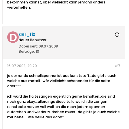
bekommen kannst, aber vielleicht kann jemand anders
weiterhelfen.
der_fiz
Neuer Benutzer
Dabei seit:
08.07.2008
Beiträge:
10
16.07.2008, 20:20
#7
ja der runde schnellspanner ist aus kunststoff...da gibts auch
welche aus metall...wär vielleicht schonender für die saite
oder???
ich würd die haltezangen eigentlich gerne behalten..die sind
noch ganz okay...allerdings diese teile wo ich die zangen
reinstecke nerven voll weil ich die nach jedem spannen
aufdrehen und wieder zudrehen muss...da gibts ja auch welche
mit hebel....wie heißt des dann?