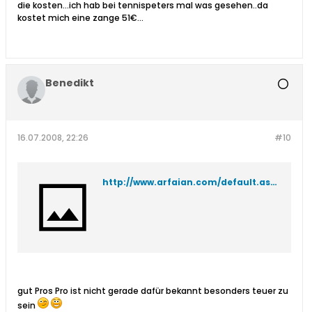
die kosten...ich hab bei tennispeters mal was gesehen..da
kostet mich eine zange 51€...
Benedikt
16.07.2008, 22:26
#10
http://www.arfaian.com/default.asp?PreKatNr=78
gut Pros Pro ist nicht gerade dafür bekannt besonders teuer zu
sein