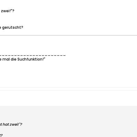
 zwei!"?
se gerutscht?
______________________
e mal die Suchfunktion!"
t hat zwei!"?
t?