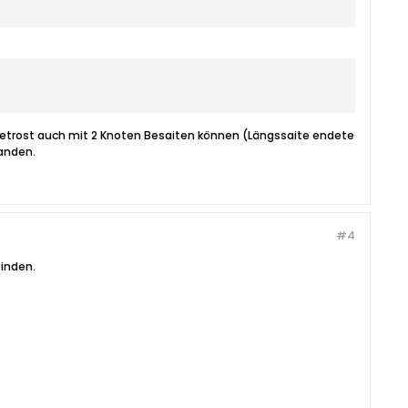
 getrost auch mit 2 Knoten Besaiten können (Längssaite endete
handen.
#4
finden.