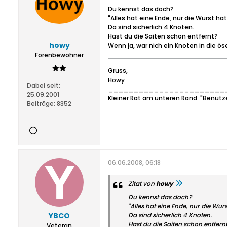
Du kennst das doch?
"Alles hat eine Ende, nur die Wurst hat
Da sind sicherlich 4 Knoten.
Hast du die Saiten schon entfernt?
howy
Wenn ja, war nich ein Knoten in die ö
Forenbewohner
Gruss,
Howy
Dabei seit:
_______________________
25.09.2001
Kleiner Rat am unteren Rand: "Benutz
Beiträge:
8352
06.06.2008, 06:18
Zitat von
howy
Du kennst das doch?
"Alles hat eine Ende, nur die Wurs
YBCO
Da sind sicherlich 4 Knoten.
Hast du die Saiten schon entfern
Veteran