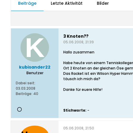
Beiträge
Letzte Aktivität
Bilder
3 Knoten??
05.06.2008, 21:39
Hallo zusammen
Habe heute von einem Tenniskollegen 
kubisander22
Ort 2 Knoten an der gleichen Öse gem
Benutzer
Das Racket ist ein Wilson Hyper Hamme
täusch ich mich da?
Dabei seit:
03.03.2008
Danke für euere Hilfe!
Beiträge:
40
Stichworte:
-
05.06.2008, 21:50