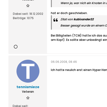
Wenn ja, war nich ein Knoten in 
hat er doch geschrieben.
Dabei seit:
18.12.2002
Beiträge:
1075
Zitat von
kubisander22
Besser gesagt wurde an einem O
Bei Billigteilen (TCM) hatte ich das
am Kopf). Es sollte aber unbedingt e
06.06.2008, 08:46
Ich hatte neulich erst einen Hyper H
tennismieze
Veteran
Dabei seit: