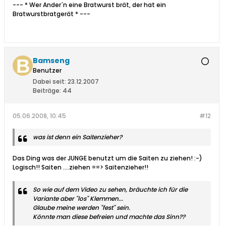
--- * Wer Ander´n eine Bratwurst brät, der hat ein
Bratwurstbratgerät * ---
Bamseng
Benutzer
Dabei seit:
23.12.2007
Beiträge:
44
05.06.2008, 10:45
#12
was ist denn ein Saitenzieher?
Das Ding was der JUNGE benutzt um die Saiten zu ziehen! :-)
Logisch!! Saiten ....ziehen ==> Saitenzieher!!
So wie auf dem Video zu sehen, bräuchte ich für die
Variante aber "los" Klemmen...
Glaube meine werden "fest" sein.
Könnte man diese befreien und machte das Sinn??