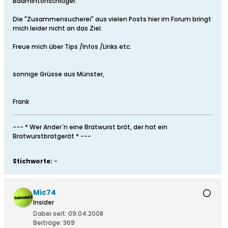
Badmintonschläger.
Die "Zusammensucherei" aus vielen Posts hier im Forum bringt
mich leider nicht an das Ziel.
Freue mich über Tips /Infos /Links etc.
sonnige Grüsse aus Münster,
Frank
--- * Wer Ander´n eine Bratwurst brät, der hat ein
Bratwurstbratgerät * ---
Stichworte:
-
Mic74
Insider
Dabei seit:
09.04.2008
Beiträge:
369