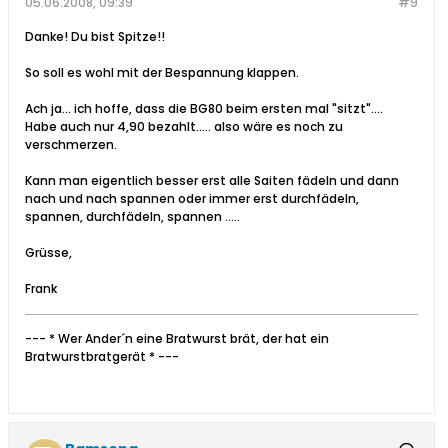
05.06.2008, 09:39
#9
Danke! Du bist Spitze!!
So soll es wohl mit der Bespannung klappen.
Ach ja... ich hoffe, dass die BG80 beim ersten mal "sitzt"....
Habe auch nur 4,90 bezahlt..... also wäre es noch zu
verschmerzen.
Kann man eigentlich besser erst alle Saiten fädeln und dann
nach und nach spannen oder immer erst durchfädeln,
spannen, durchfädeln, spannen .....
Grüsse,
Frank
--- * Wer Ander´n eine Bratwurst brät, der hat ein
Bratwurstbratgerät * ---