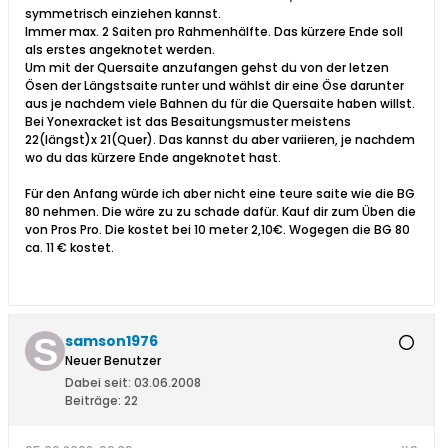
symmetrisch einziehen kannst.
Immer max. 2 Saiten pro Rahmenhälfte. Das kürzere Ende soll
als erstes angeknotet werden.
Um mit der Quersaite anzufangen gehst du von der letzen
Ösen der Längstsaite runter und wählst dir eine Öse darunter
aus je nachdem viele Bahnen du für die Quersaite haben willst.
Bei Yonexracket ist das Besaitungsmuster meistens
22(längst)x 21(Quer). Das kannst du aber variieren, je nachdem
wo du das kürzere Ende angeknotet hast.
Für den Anfang würde ich aber nicht eine teure saite wie die BG
80 nehmen. Die wäre zu zu schade dafür. Kauf dir zum Üben die
von Pros Pro. Die kostet bei 10 meter 2,10€. Wogegen die BG 80
ca. 11 € kostet.
samson1976
Neuer Benutzer
Dabei seit:
03.06.2008
Beiträge:
22