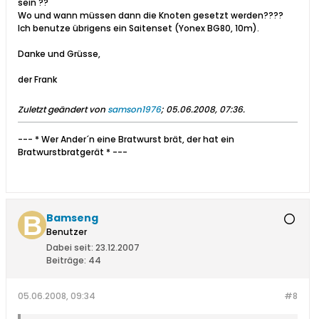
sein ??
Wo und wann müssen dann die Knoten gesetzt werden????
Ich benutze übrigens ein Saitenset (Yonex BG80, 10m).
Danke und Grüsse,
der Frank
Zuletzt geändert von
samson1976
;
05.06.2008, 07:36
.
--- * Wer Ander´n eine Bratwurst brät, der hat ein
Bratwurstbratgerät * ---
Bamseng
Benutzer
Dabei seit:
23.12.2007
Beiträge:
44
05.06.2008, 09:34
#8