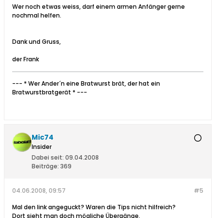
Wer noch etwas weiss, darf einem armen Anfänger gerne
nochmal helfen.
Dank und Gruss,
der Frank
--- * Wer Ander´n eine Bratwurst brät, der hat ein
Bratwurstbratgerät * ---
Mic74
Insider
Dabei seit:
09.04.2008
Beiträge:
369
04.06.2008, 09:57
#5
Mal den link angeguckt? Waren die Tips nicht hilfreich?
Dort sieht man doch mögliche Übergänge.