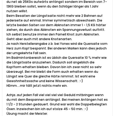
du net ab 25KGs aufwärts anfängst sondern im Bereich von 7-
13KG bleiben sollst, wenn du den Schläger länger als 1 Jahr
nutzen willst.
Beim Besaiten der Längstsaite nicht mehr wie 2 Bahnen auf
jederseite auf einmal. Immer symmetrisch abwechseln. Die
letzte beiden Saiten vor dem Abknoten immer 1 - 1,5 KG härter
ziehen, da durch das Abknoten ein Spannungsverlust auftritt.
Ich selbst benutze immer den Parnell Knot zum Abknoten.
Geht aber auch mit andere Knotenarten.
Je nach Herstellerangabe z.b. bei Yonex wird die Quersaite vom
Herz zum Kopf bespannt. Bei anderen Marken kann dies jedoch
der umgekehrte Fall sein.
Im Badmintonbereich ist es üblich die Quersaite 10 % mehr wie
die Längstsaite anzuziehen. Dadurch soll angeblich die
Kopfform erhalten bleiben. Davon bin ich zwar nicht so sehr
überzeugt. Bei mir bleibt die Form auch erhalten wenn du
Längst wie Quer die gleiche Härte nimmst. Ist wohl eine
Gewohnheitssache und keine Wissenschaft. :-)
HEmm....mir fällt jetzt nichts mehr ein.
Achja..auf jeden Fall viel viel viel viel Geduld mitbringen wenn
du mit dem Bespannen anfängst. Bei meinen Anfängen hat es
1 1/2 - 2 Stunden gedauert. Grund war wohl die Doppelbelegten
Ösen. Inzwischen bin ich auf stolze 45 ~ 50 min. :-)
Übung macht der Meister.