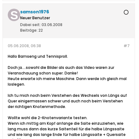
samson1976
Neuer Benutzer
Dabei seit:
03.06.2008
Beiträge:
22
05.06.2008, 06:38
#7
Hallo Bamseng und Tennisproll.
Doch ja....sowohl die Bilder als auch das Video waren zur
Veranschauung schon super. Danke!
Heute erwarte ich meine Maschine. Dann werde ich gleich mal
loslegen.
Ich tu mich noch beim Verstehen des Wechsels von Längs auf
Quer einigermassen schwer und auch noch beim Verstehen
der richtigen Knotenmethode.
Wollte wohl die 2-Knotenvariante testen.
Wenn ich mittig am Kopf anfange die Saite einzuziehen, wie
lang muss dann das kurze Saitenteil für die halbe Längssaite
und wie lang das lange Ende für halbe Längssaite + Quersaite