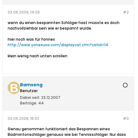
03.06.2008, 14:03
#2
wenn du einen bespannten Schläger hast müsste es doch
nachvollziehbar sein wie er bespannt wurde.
hier noch was für Yonnex
http://www.yonexusa.com/displaycat.cfm?catid=14
klein wenig nach unten scrollen
Bamseng
Benutzer
Dabei seit:
23.12.2007
Beiträge:
44
03.06.2008, 18:03
#3
Genau genommen funktioniert das Bespannen eines
Badmintonschläger genauso wie bei Tennisschläger. Nur dass