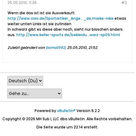
25.05.2010, 11:36
#2
Wenn die das ist ist sie Ausverkauft
http://www.ciao.de/Sportartikel_Ange..._de,marke-nike
etwas
weiter unten Links ist sie zufinden
In schwarz gibt es diese aber noch, sieht nur bisschen anders
aus.
http://www.keller-sports.de/bekleidu...warz-sp09.html
Zuletzt geändert von
boma1992
;
25.05.2010, 21:52
.
Powered by
vBulletin®
Version 6.2.2
Copyright © 2026 MH Sub I, LLC dba vBulletin. Alle Rechte vorbehalten.
Die Seite wurde um 22:14 erstellt.