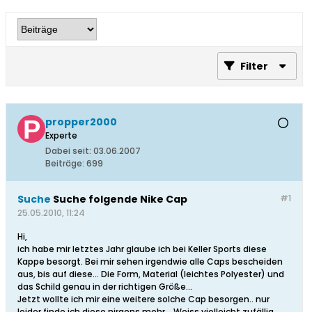
Filter
propper2000
Experte
Dabei seit:
03.06.2007
Beiträge:
699
Suche
Suche folgende Nike Cap
#1
25.05.2010, 11:24
Hi,
ich habe mir letztes Jahr glaube ich bei Keller Sports diese
Kappe besorgt. Bei mir sehen irgendwie alle Caps bescheiden
aus, bis auf diese... Die Form, Material (leichtes Polyester) und
das Schild genau in der richtigen Größe...
Jetzt wollte ich mir eine weitere solche Cap besorgen.. nur
leider finde ich diese nirgens mehr... Weiss vielleicht zufällig